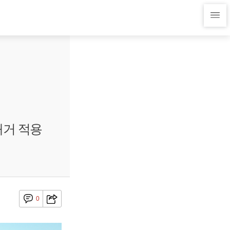
대거 적용
0