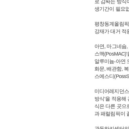
로 감싸는 방식
생기간이 필요없
평창동계올림픽 
강재가 대거 적
아연, 마그네슘
스맥(PosMAC
알루미늄-아연 도
화문, 배관함,
스에스디(PossS
미디어레지던스의
방식’을 적용해
식은 다른 곳으
과 패럴림픽이 
관동하키센터의 외