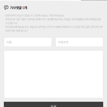
기사댓글
0
개
200자까지 쓰실 수 있습니다. (현재 0 byte / 최대 400byte)
저작권 등 다른 사람의 권리를 침해하거나 명예를 훼손하는 댓글은 관련 법률에 의해 제재를 받을
수 있습니다.
타인에게 불쾌감을 주는 욕설 등 비하하는 단어가 내용에 포함되거나 인신공격성 글은 관리자의 판
단에 의해 삭제 합니다.