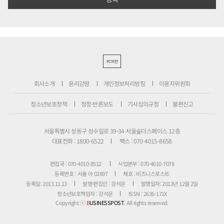
PC버전
회사소개
윤리강령
개인정보처리방침
이용자위원회
청소년보호정책
정정·반론보도
기사심의규정
불편신고
서울특별시 성동구 성수일로 39-34 서울숲더스페이스 12층
대표전화 : 1800-6522
팩스 : 070-4015-8658
편집국 : 070-4010-8512
사업본부 : 070-4010-7078
등록번호 : 서울 아 02897
제호 : 비즈니스포스트
등록일: 2013.11.13
발행·편집인 : 강석운
발행일자: 2013년 12월 2일
청소년보호책임자 : 강석운
ISSN : 2636-171X
Copyright ⓒ
B
USINESSPOST
. All rights reserved.