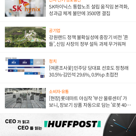
SK하이닉스 통합노조 설립 움직임 본격화,
성과급 체계 불만에 3500명 결집
공기업
강원랜드 정책 불확실성에 중장기 비전 '흔
들', 신임 사장의 정부 설득 과제 무거워져
정치
[여론조사꽃] 민주당 당대표 선호도 정청래
30.5%·김민석 29.6%, 0.9%p 초접전
소비자·유통
[현장] 롯데마트 야심작 '부산 물류센터' 가
보니, 장보기 상품 자동으로 담는 '로봇 400
대' 장관