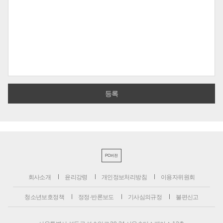
PC버전
회사소개
윤리강령
개인정보처리방침
이용자위원회
청소년보호정책
정정·반론보도
기사심의규정
불편신고