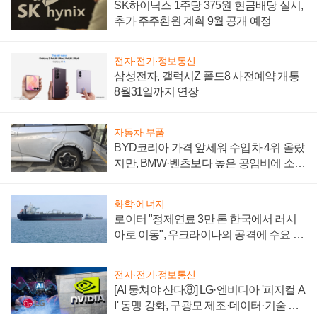
SK하이닉스 1주당 375원 현금배당 실시,
추가 주주환원 계획 9월 공개 예정
전자·전기·정보통신
삼성전자, 갤럭시Z 폴드8 사전예약 개통
8월31일까지 연장
자동차·부품
BYD코리아 가격 앞세워 수입차 4위 올랐
지만, BMW·벤츠보다 높은 공임비에 소비
자 불만 폭발
화학·에너지
로이터 "정제연료 3만 톤 한국에서 러시
아로 이동", 우크라이나의 공격에 수요 늘
어
전자·전기·정보통신
[AI 뭉쳐야 산다⑧] LG·엔비디아 '피지컬 A
I' 동맹 강화, 구광모 제조·데이터·기술 결