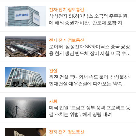
전자·전기·정보통신
삼성전자 SK하이닉스 소극적 주주환원
에 해외 증권가 비판, "반도체 호황 지속
성 의문"
전자·전기·정보통신
로이터 "삼성전자 SK하이닉스 중국 공장
용 현지 생산 반도체 장비 시험, 미국 수출
통제 대비"
건설
원전 건설 국내외서 속도 붙어, 삼성물산·
현대건설·대우건설에 다가오는 '약속의
시간'
사회
미국 법원 "트럼프 정부 풍력 프로젝트 동
결 조치는 위법", 해제 명령 내려
전자·전기·정보통신