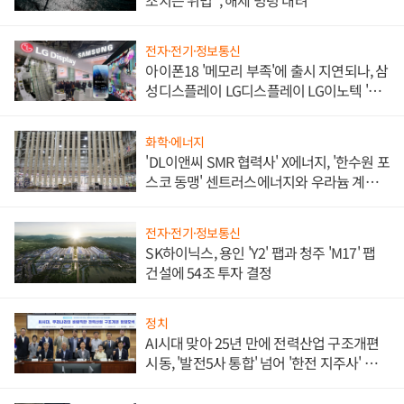
전자·전기·정보통신
아이폰18 '메모리 부족'에 출시 지연되나, 삼
성디스플레이 LG디스플레이 LG이노텍 '탈
애플' 수익 다각화 속도
화학·에너지
'DL이앤씨 SMR 협력사' X에너지, '한수원 포
스코 동맹' 센트러스에너지와 우라늄 계약
체결
전자·전기·정보통신
SK하이닉스, 용인 'Y2' 팹과 청주 'M17' 팹
건설에 54조 투자 결정
정치
AI시대 맞아 25년 만에 전력산업 구조개편
시동, '발전5사 통합' 넘어 '한전 지주사' 재편
론도