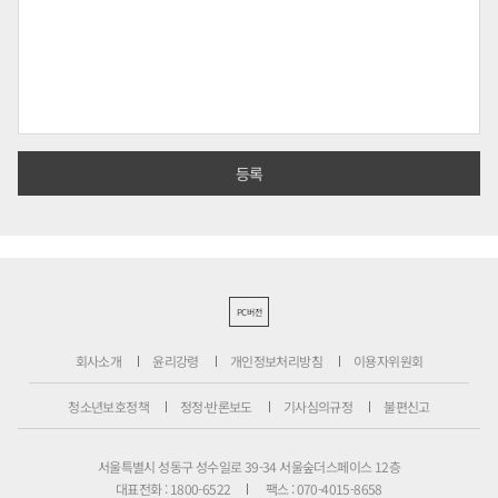
PC버전
회사소개
윤리강령
개인정보처리방침
이용자위원회
청소년보호정책
정정·반론보도
기사심의규정
불편신고
서울특별시 성동구 성수일로 39-34 서울숲더스페이스 12층
대표전화 : 1800-6522
팩스 : 070-4015-8658