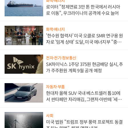
화학·에너지
로이터 "정제연료 3만 톤 한국에서 러시아
로 이동", 우크라이나의 공격에 수요 늘어
화학·에너지
'한수원 협력사' 미국 오클로 SMR 연구용 원
자로 '임계 상태' 도달, 미국 에너지부 "중요
한 이정표"
전자·전기·정보통신
SK하이닉스 1주당 375원 현금배당 실시, 추
가 주주환원 계획 9월 공개 예정
자동차·부품
현대차 올해 SUV 국내 베스트셀러 톱10에
서 싼타페만 자리매김, 그랜저·아반떼 '세단
쌍끌이'로 내수 방어
사회
미국 법원 "트럼프 정부 풍력 프로젝트 동결
조치는 위법", 해제 명령 내려