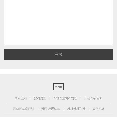
PC버전
회사소개
윤리강령
개인정보처리방침
이용자위원회
청소년보호정책
정정·반론보도
기사심의규정
불편신고