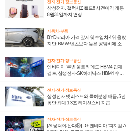
전자·전기·정보통신
삼성전자, 갤럭시Z 폴드8 사전예약 개통
8월31일까지 연장
자동차·부품
BYD코리아 가격 앞세워 수입차 4위 올랐
지만, BMW·벤츠보다 높은 공임비에 소비
자 불만 폭발
전자·전기·정보통신
엔비디아 '루빈 울트라'에도 HBM4 탑재
검토, 삼성전자·SK하이닉스 HBM4 수율
에 주도권 갈린다
전자·전기·정보통신
삼성전자 넷리스트와 특허분쟁 매듭, 5년
동안 최대 1.3조 라이선스비 지급
전자·전기·정보통신
[AI 뭉쳐야 산다⑧] LG·엔비디아 '피지컬 A