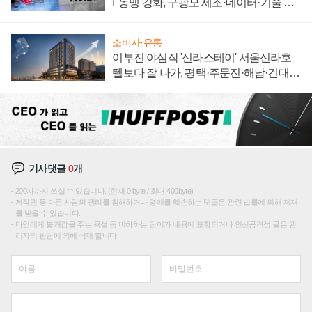
I' 동맹 강화, 구광모 제조·데이터·기술 결
집해 종합 로보틱스 기업으로
소비자·유통
이부진 야심작 '신라스테이' 서울신라호
텔보다 잘 나가, 평택·주문진·해남·건대로
성장판 더 넓힌다
기사댓글
0
개
200자까지 쓰실 수 있습니다. (현재 0 byte / 최대 400byte)
저작권 등 다른 사람의 권리를 침해하거나 명예를 훼손하는 댓글은 관련 법률에 의해 제재
를 받을 수 있습니다.
타인에게 불쾌감을 주는 욕설 등 비하하는 단어가 내용에 포함되거나 인신공격성 글은 관
리자의 판단에 의해 삭제 합니다.