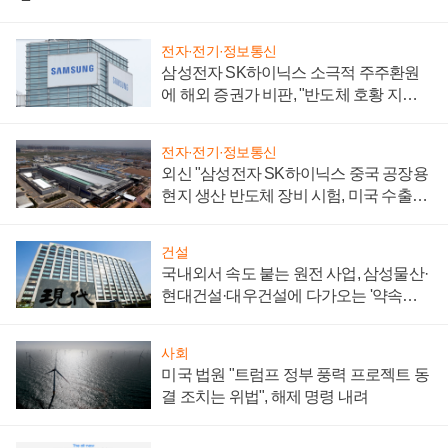
전자·전기·정보통신
삼성전자 SK하이닉스 소극적 주주환원
에 해외 증권가 비판, "반도체 호황 지속
성 의문"
전자·전기·정보통신
외신 "삼성전자 SK하이닉스 중국 공장용
현지 생산 반도체 장비 시험, 미국 수출통
제 대비"
건설
국내외서 속도 붙는 원전 사업, 삼성물산·
현대건설·대우건설에 다가오는 '약속의
시간'
사회
미국 법원 "트럼프 정부 풍력 프로젝트 동
결 조치는 위법", 해제 명령 내려