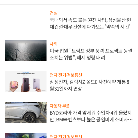
비"
건설
국내외서 속도 붙는 원전 사업, 삼성물산·현
대건설·대우건설에 다가오는 '약속의 시간'
사회
미국 법원 "트럼프 정부 풍력 프로젝트 동결
조치는 위법", 해제 명령 내려
전자·전기·정보통신
삼성전자, 갤럭시Z 폴드8 사전예약 개통 8
월31일까지 연장
자동차·부품
BYD코리아 가격 앞세워 수입차 4위 올랐지
만, BMW·벤츠보다 높은 공임비에 소비자
불만 폭발