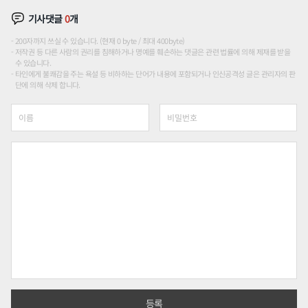
기사댓글
0
개
200자까지 쓰실 수 있습니다. (현재 0 byte / 최대 400byte)
저작권 등 다른 사람의 권리를 침해하거나 명예를 훼손하는 댓글은 관련 법률에 의해 제재를 받을
수 있습니다.
타인에게 불쾌감을 주는 욕설 등 비하하는 단어가 내용에 포함되거나 인신공격성 글은 관리자의 판
단에 의해 삭제 합니다.