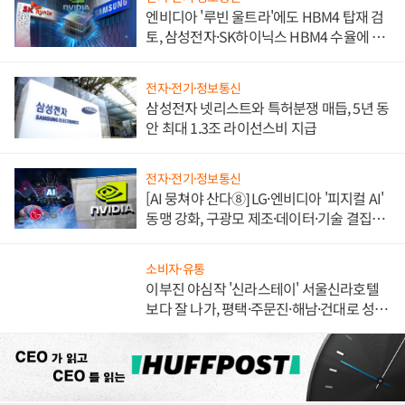
전자·전기·정보통신
엔비디아 '루빈 울트라'에도 HBM4 탑재 검
토, 삼성전자·SK하이닉스 HBM4 수율에 주
도권 갈린다
전자·전기·정보통신
삼성전자 넷리스트와 특허분쟁 매듭, 5년 동
안 최대 1.3조 라이선스비 지급
전자·전기·정보통신
[AI 뭉쳐야 산다⑧] LG·엔비디아 '피지컬 AI'
동맹 강화, 구광모 제조·데이터·기술 결집
해 종합 로보틱스 기업으로
소비자·유통
이부진 야심작 '신라스테이' 서울신라호텔
보다 잘 나가, 평택·주문진·해남·건대로 성
장판 더 넓힌다