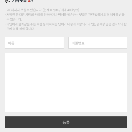
기사댓글
0
개
200자까지 쓰실 수 있습니다. (현재 0 byte / 최대 400byte)
저작권 등 다른 사람의 권리를 침해하거나 명예를 훼손하는 댓글은 관련 법률에 의해 제재를 받을
수 있습니다.
타인에게 불쾌감을 주는 욕설 등 비하하는 단어가 내용에 포함되거나 인신공격성 글은 관리자의 판
단에 의해 삭제 합니다.