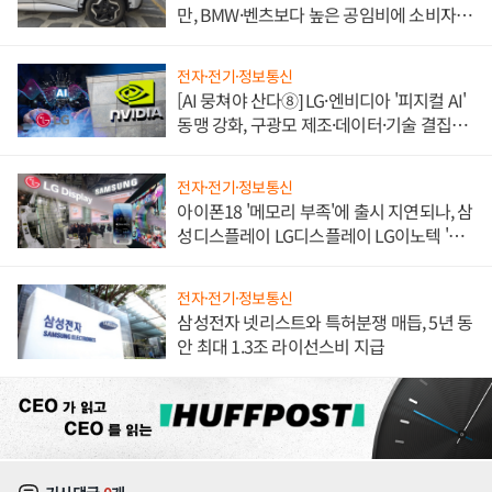
만, BMW·벤츠보다 높은 공임비에 소비자
불만 폭발
전자·전기·정보통신
[AI 뭉쳐야 산다⑧] LG·엔비디아 '피지컬 AI'
동맹 강화, 구광모 제조·데이터·기술 결집
해 종합 로보틱스 기업으로
전자·전기·정보통신
아이폰18 '메모리 부족'에 출시 지연되나, 삼
성디스플레이 LG디스플레이 LG이노텍 '탈
애플' 수익 다각화 속도
전자·전기·정보통신
삼성전자 넷리스트와 특허분쟁 매듭, 5년 동
안 최대 1.3조 라이선스비 지급