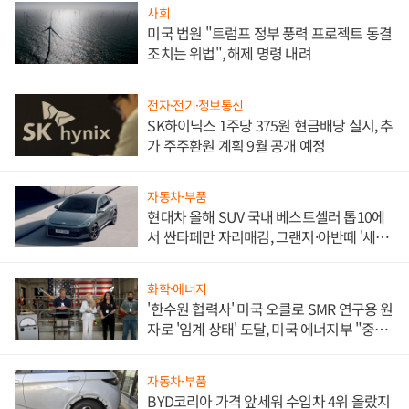
사회
미국 법원 "트럼프 정부 풍력 프로젝트 동결
조치는 위법", 해제 명령 내려
전자·전기·정보통신
SK하이닉스 1주당 375원 현금배당 실시, 추
가 주주환원 계획 9월 공개 예정
자동차·부품
현대차 올해 SUV 국내 베스트셀러 톱10에
서 싼타페만 자리매김, 그랜저·아반떼 '세단
쌍끌이'로 내수 방어
화학·에너지
'한수원 협력사' 미국 오클로 SMR 연구용 원
자로 '임계 상태' 도달, 미국 에너지부 "중요
한 이정표"
자동차·부품
BYD코리아 가격 앞세워 수입차 4위 올랐지