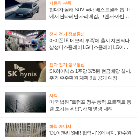
자동차·부품
현대차 올해 SUV 국내 베스트셀러 톱10
에서 싼타페만 자리매김, 그랜저·아반떼
'세단 쌍끌이'로 내수 방어
전자·전기·정보통신
아이폰18 '메모리 부족'에 출시 지연되나,
삼성디스플레이 LG디스플레이 LG이노
텍 '탈애플' 수익 다각화 속도
전자·전기·정보통신
SK하이닉스 1주당 375원 현금배당 실시,
추가 주주환원 계획 9월 공개 예정
사회
미국 법원 "트럼프 정부 풍력 프로젝트 동
결 조치는 위법", 해제 명령 내려
화학·에너지
'DL이앤씨 SMR 협력사' X에너지, '한수원