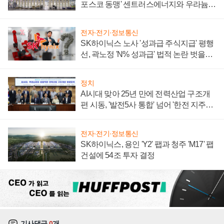
포스코 동맹' 센트러스에너지와 우라늄
계약 체결
전자·전기·정보통신
SK하이닉스 노사 '성과급 주식지급' 평행
선, 곽노정 'N% 성과급' 법적 논란 벗을지
주목
정치
AI시대 맞아 25년 만에 전력산업 구조개
편 시동, '발전5사 통합' 넘어 '한전 지주사'
재편론도
전자·전기·정보통신
SK하이닉스, 용인 'Y2' 팹과 청주 'M17' 팹
건설에 54조 투자 결정
기사댓글
0
개