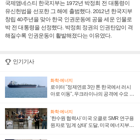
국제앰네스티 한국지부는 1972년 박정희 전 대통령이
유신헌법을 선포한 그 해에 출범했다. 2012년 한국지부
창립 40주년을 맞아 한국 인권운동에 공을 세운 인물로
박 전 대통령을 선정했다. 박정희 정권의 인권탄압이 격
해질수록 인권운동이 활발해졌다는 이유였다.
인기기사
화학·에너지
로이터 "정제연료 3만 톤 한국에서 러시
아로 이동", 우크라이나의 공격에 수요 늘
어
화학·에너지
'한수원 협력사' 미국 오클로 SMR 연구용
원자로 '임계 상태' 도달, 미국 에너지부
"중요한 이정표"