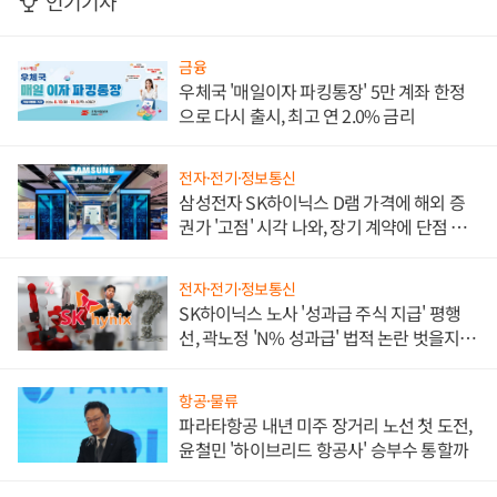
인기기사
금융
우체국 '매일이자 파킹통장' 5만 계좌 한정
으로 다시 출시, 최고 연 2.0% 금리
전자·전기·정보통신
삼성전자 SK하이닉스 D램 가격에 해외 증
권가 '고점' 시각 나와, 장기 계약에 단점 부
각
전자·전기·정보통신
SK하이닉스 노사 '성과급 주식 지급' 평행
선, 곽노정 'N% 성과급' 법적 논란 벗을지 주
목
항공·물류
파라타항공 내년 미주 장거리 노선 첫 도전,
윤철민 '하이브리드 항공사' 승부수 통할까