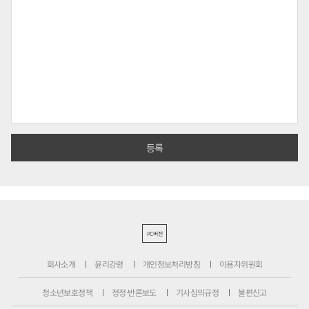
PC버전
회사소개
윤리강령
개인정보처리방침
이용자위원회
청소년보호정책
정정·반론보도
기사심의규정
불편신고