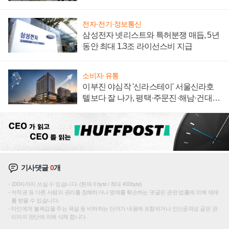
"중요한 이정표"
전자·전기·정보통신
삼성전자 넷리스트와 특허분쟁 매듭, 5년
동안 최대 1.3조 라이선스비 지급
소비자·유통
이부진 야심작 '신라스테이' 서울신라호
텔보다 잘 나가, 평택·주문진·해남·건대로
성장판 더 넓힌다
기사댓글
0
개
200자까지 쓰실 수 있습니다. (현재 0 byte / 최대 400byte)
저작권 등 다른 사람의 권리를 침해하거나 명예를 훼손하는 댓글은 관련 법률에 의해 제재
를 받을 수 있습니다.
타인에게 불쾌감을 주는 욕설 등 비하하는 단어가 내용에 포함되거나 인신공격성 글은 관
리자의 판단에 의해 삭제 합니다.