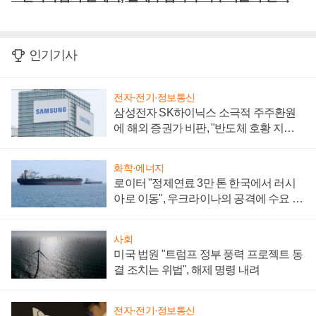
인기기사
전자·전기·정보통신
삼성전자 SK하이닉스 소극적 주주환원
에 해외 증권가 비판, "반도체 호황 지속
성 의문"
화학·에너지
로이터 "정제연료 3만 톤 한국에서 러시
아로 이동", 우크라이나의 공격에 수요 늘
어
사회
미국 법원 "트럼프 정부 풍력 프로젝트 동
결 조치는 위법", 해제 명령 내려
전자·전기·정보통신