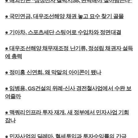
● 해외언론 “삼성전자 갤럭시S8, 완벽해야 살아남는다”
● 국민연금, 대우조선해양 채권 놓고 묘수 찾기 골몰
● 기아차, 스포츠세단 스팅어로 수입차와 정면대결
● 대우조선해양 채무재조정 난기류, 정성립 채권자 설득
에 총력
● 정미홍 신연희, 왜 막말의 아이콘이 됐나
● 임병용, GS건설의 위례-신사 경전철사업에서 수완 보
여줄까
● 맥쿼리인프라 투자 재개, 새 정부에서 민자사업 기회
잡나
● 민자사업의 딜레마, 혈세투입과 투자수익률의 간극