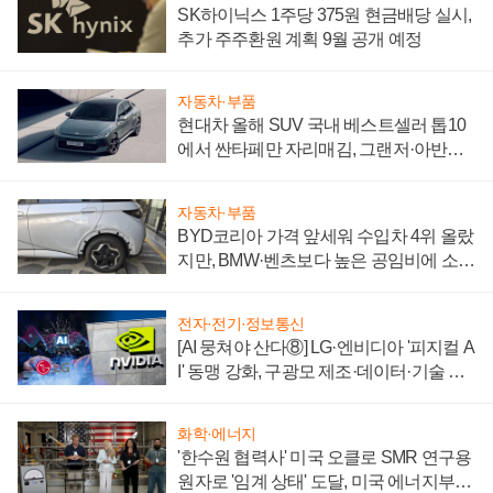
SK하이닉스 1주당 375원 현금배당 실시,
추가 주주환원 계획 9월 공개 예정
자동차·부품
현대차 올해 SUV 국내 베스트셀러 톱10
에서 싼타페만 자리매김, 그랜저·아반떼
'세단 쌍끌이'로 내수 방어
자동차·부품
BYD코리아 가격 앞세워 수입차 4위 올랐
지만, BMW·벤츠보다 높은 공임비에 소비
자 불만 폭발
전자·전기·정보통신
[AI 뭉쳐야 산다⑧] LG·엔비디아 '피지컬 A
I' 동맹 강화, 구광모 제조·데이터·기술 결
집해 종합 로보틱스 기업으로
화학·에너지
'한수원 협력사' 미국 오클로 SMR 연구용
원자로 '임계 상태' 도달, 미국 에너지부