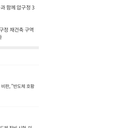
등과 함께 압구정 3
구정 재건축 구역
자
비판, "반도체 호황
도체 장비 시험, 미