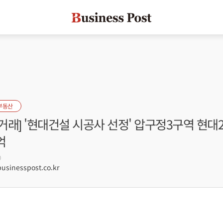
부동산
래] '현대건설 시공사 선정' 압구정3구역 현대2
억
0
sinesspost.co.kr