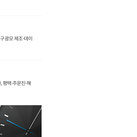
화, 구광모 제조·데이
, 평택·주문진·해