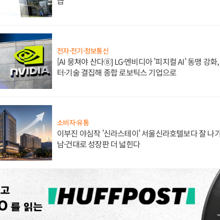
급
전자·전기·정보통신
[AI 뭉쳐야 산다⑧] LG·엔비디아 '피지컬 AI' 동맹 강
터·기술 결집해 종합 로보틱스 기업으로
소비자·유통
이부진 야심작 '신라스테이' 서울신라호텔보다 잘 나가
남·건대로 성장판 더 넓힌다