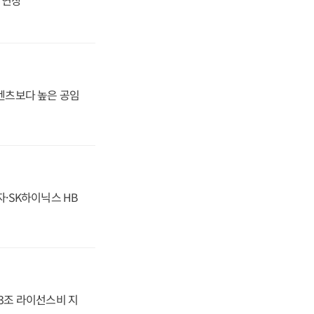
·벤츠보다 높은 공임
자·SK하이닉스 HB
.3조 라이선스비 지