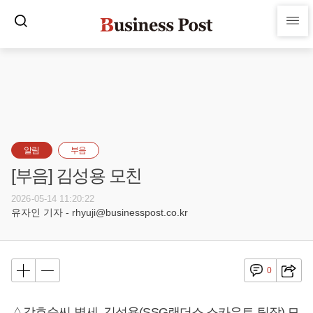
알림
부음
[부음] 김성용 모친
2026-05-14 11:20:22
유자인 기자 - rhyuji@businesspost.co.kr
0
△강효순씨 별세, 김성용(SSG랜더스 스카우트 팀장) 모