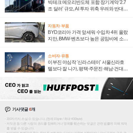
빅테크 메모리반도체 포함 장기계약 '2.7
조 달러' 규모, AI 투자 위축 우려와 반대
신호
자동차·부품
BYD코리아 가격 앞세워 수입차 4위 올랐
지만, BMW·벤츠보다 높은 공임비에 소비
자 불만 폭발
소비자·유통
이부진 야심작 '신라스테이' 서울신라호
텔보다 잘 나가, 평택·주문진·해남·건대로
성장판 더 넓힌다
기사댓글
0
개
200자까지 쓰실 수 있습니다. (현재 0 byte / 최대 400byte)
저작권 등 다른 사람의 권리를 침해하거나 명예를 훼손하는 댓글은 관련 법률에 의해 제재
를 받을 수 있습니다.