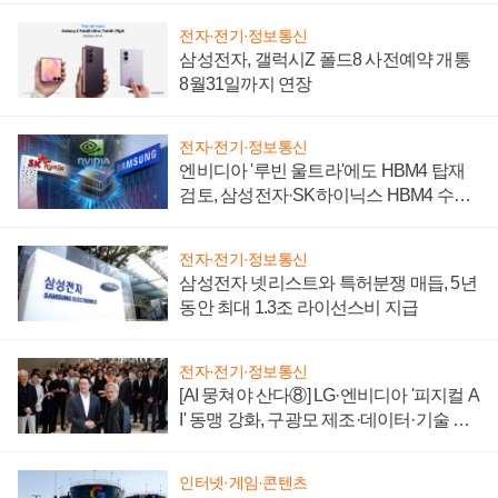
전자·전기·정보통신
삼성전자, 갤럭시Z 폴드8 사전예약 개통
8월31일까지 연장
전자·전기·정보통신
엔비디아 '루빈 울트라'에도 HBM4 탑재
검토, 삼성전자·SK하이닉스 HBM4 수율
에 주도권 갈린다
전자·전기·정보통신
삼성전자 넷리스트와 특허분쟁 매듭, 5년
동안 최대 1.3조 라이선스비 지급
전자·전기·정보통신
[AI 뭉쳐야 산다⑧] LG·엔비디아 '피지컬 A
I' 동맹 강화, 구광모 제조·데이터·기술 결
집해 종합 로보틱스 기업으로
인터넷·게임·콘텐츠