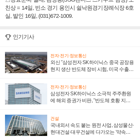
친상 = 14일, 빈소 경기 용인시 쉴낙원경기장례식장 6호
실, 발인 16일, (031)672-1009.
인기기사
전자·전기·정보통신
외신 "삼성전자 SK하이닉스 중국 공장용
현지 생산 반도체 장비 시험, 미국 수출통
제 대비"
전자·전기·정보통신
삼성전자 SK하이닉스 소극적 주주환원
에 해외 증권가 비판, "반도체 호황 지속
성 의문"
건설
국내외서 속도 붙는 원전 사업, 삼성물산·
현대건설·대우건설에 다가오는 '약속의
시간'