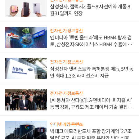
삼성전자, 갤럭시Z 폴드8 사전예약 개통 8
월31일까지 연장
전자·전기·정보통신
엔비디아 '루빈 울트라'에도 HBM4 탑재 검
토, 삼성전자·SK하이닉스 HBM4 수율에 주
도권 갈린다
전자·전기·정보통신
삼성전자 넷리스트와 특허분쟁 매듭, 5년 동
안 최대 1.3조 라이선스비 지급
전자·전기·정보통신
[AI 뭉쳐야 산다⑧] LG·엔비디아 '피지컬 AI'
동맹 강화, 구광모 제조·데이터·기술 결집
해 종합 로보틱스 기업으로
인터넷·게임·콘텐츠
빅테크 메모리반도체 포함 장기계약 '2.7조
달러' 규모, AI 투자 위축 우려와 반대 신호