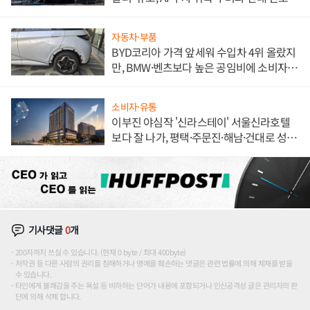
자동차·부품
BYD코리아 가격 앞세워 수입차 4위 올랐지
만, BMW·벤츠보다 높은 공임비에 소비자
불만 폭발
소비자·유통
이부진 야심작 '신라스테이' 서울신라호텔
보다 잘 나가, 평택·주문진·해남·건대로 성
장판 더 넓힌다
기사댓글
0
개
200자까지 쓰실 수 있습니다. (현재 0 byte / 최대 400byte)
저작권 등 다른 사람의 권리를 침해하거나 명예를 훼손하는 댓글은 관련 법률에 의해 제재를 받을
수 있습니다.
타인에게 불쾌감을 주는 욕설 등 비하하는 단어가 내용에 포함되거나 인신공격성 글은 관리자의 판
단에 의해 삭제 합니다.