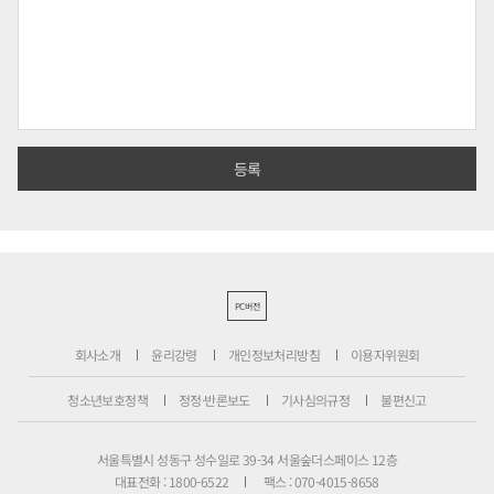
PC버전
회사소개
윤리강령
개인정보처리방침
이용자위원회
청소년보호정책
정정·반론보도
기사심의규정
불편신고
서울특별시 성동구 성수일로 39-34 서울숲더스페이스 12층
대표전화 : 1800-6522
팩스 : 070-4015-8658