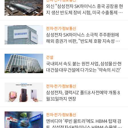
외신 "삼성전자 SK하이닉스 중국 공장용 현
지 생산 반도체 장비 시험, 미국 수출통제 대
비"
전자·전기·정보통신
삼성전자 SK하이닉스 소극적 주주환원에
해외 증권가 비판, "반도체 호황 지속성 의
문"
건설
국내외서 속도 붙는 원전 사업, 삼성물산·현
대건설·대우건설에 다가오는 '약속의 시간'
전자·전기·정보통신
삼성전자, 갤럭시Z 폴드8 사전예약 개통 8
월31일까지 연장
전자·전기·정보통신
엔비디아 '루빈 울트라'에도 HBM4 탑재 검
토, 삼성전자·SK하이닉스 HBM4 수율에 주