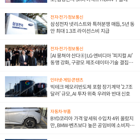
도권 갈린다
전자·전기·정보통신
삼성전자 넷리스트와 특허분쟁 매듭, 5년 동
안 최대 1.3조 라이선스비 지급
전자·전기·정보통신
[AI 뭉쳐야 산다⑧] LG·엔비디아 '피지컬 AI'
동맹 강화, 구광모 제조·데이터·기술 결집
해 종합 로보틱스 기업으로
인터넷·게임·콘텐츠
빅테크 메모리반도체 포함 장기계약 '2.7조
달러' 규모, AI 투자 위축 우려와 반대 신호
자동차·부품
BYD코리아 가격 앞세워 수입차 4위 올랐지
만, BMW·벤츠보다 높은 공임비에 소비자
불만 폭발