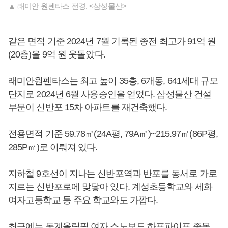
▲ 래미안 원펜타스 전경. <삼성물산>
같은 면적 기준 2024년 7월 기록된 종전 최고가 91억 원
(20층)을 9억 원 웃돌았다.
래미안원펜타스는 최고 높이 35층, 6개동, 641세대 규모
단지로 2024년 6월 사용승인을 얻었다. 삼성물산 건설
부문이 신반포 15차 아파트를 재건축했다.
전용면적 기준 59.78㎡(24A평, 79A㎡)~215.97㎡(86P평,
285P㎡)로 이뤄져 있다.
지하철 9호선이 지나는 신반포역과 반포를 동서로 가로
지르는 신반포로에 맞닿아 있다. 계성초등학교와 세화
여자고등학교 등 주요 학교와도 가깝다.
최근에는 동계올림픽 여자 스노보드 하프파이프 종목