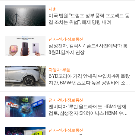
사회
미국 법원 "트럼프 정부 풍력 프로젝트 동
결 조치는 위법", 해제 명령 내려
전자·전기·정보통신
삼성전자, 갤럭시Z 폴드8 사전예약 개통
8월31일까지 연장
자동차·부품
BYD코리아 가격 앞세워 수입차 4위 올랐
지만, BMW·벤츠보다 높은 공임비에 소비
자 불만 폭발
전자·전기·정보통신
엔비디아 '루빈 울트라'에도 HBM4 탑재
검토, 삼성전자·SK하이닉스 HBM4 수율
에 주도권 갈린다
전자·전기·정보통신