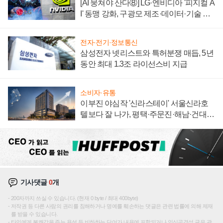
[AI 뭉쳐야 산다⑧] LG·엔비디아 '피지컬 A
I' 동맹 강화, 구광모 제조·데이터·기술 결
집해 종합 로보틱스 기업으로
전자·전기·정보통신
삼성전자 넷리스트와 특허분쟁 매듭, 5년
동안 최대 1.3조 라이선스비 지급
소비자·유통
이부진 야심작 '신라스테이' 서울신라호
텔보다 잘 나가, 평택·주문진·해남·건대로
성장판 더 넓힌다
기사댓글
0
개
200자까지 쓰실 수 있습니다. (현재 0 byte / 최대 400byte)
저작권 등 다른 사람의 권리를 침해하거나 명예를 훼손하는 댓글은 관련 법률에 의해 제재
를 받을 수 있습니다.
타인에게 불쾌감을 주는 욕설 등 비하하는 단어가 내용에 포함되거나 인신공격성 글은 관