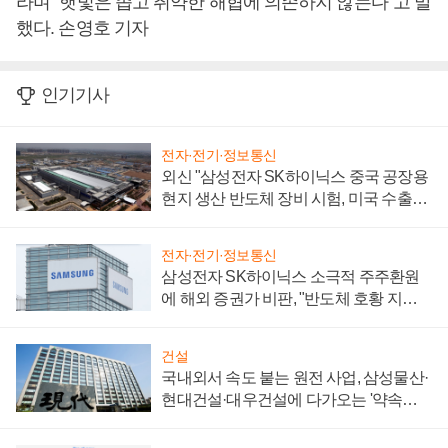
라며 "햇빛은 좁고 취약한 해협에 의존하지 않는다"고 말
했다. 손영호 기자
인기기사
전자·전기·정보통신
외신 "삼성전자 SK하이닉스 중국 공장용
현지 생산 반도체 장비 시험, 미국 수출통
제 대비"
전자·전기·정보통신
삼성전자 SK하이닉스 소극적 주주환원
에 해외 증권가 비판, "반도체 호황 지속
성 의문"
건설
국내외서 속도 붙는 원전 사업, 삼성물산·
현대건설·대우건설에 다가오는 '약속의
시간'