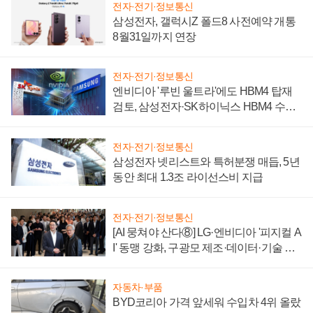
전자·전기·정보통신
삼성전자, 갤럭시Z 폴드8 사전예약 개통
8월31일까지 연장
전자·전기·정보통신
엔비디아 '루빈 울트라'에도 HBM4 탑재
검토, 삼성전자·SK하이닉스 HBM4 수율
에 주도권 갈린다
전자·전기·정보통신
삼성전자 넷리스트와 특허분쟁 매듭, 5년
동안 최대 1.3조 라이선스비 지급
전자·전기·정보통신
[AI 뭉쳐야 산다⑧] LG·엔비디아 '피지컬 A
I' 동맹 강화, 구광모 제조·데이터·기술 결
집해 종합 로보틱스 기업으로
자동차·부품
BYD코리아 가격 앞세워 수입차 4위 올랐