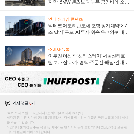
지만, BMW·벤츠보다 높은 공임비에 소비
자 불만 폭발
인터넷·게임·콘텐츠
빅테크 메모리반도체 포함 장기계약 '2.7
조 달러' 규모, AI 투자 위축 우려와 반대
신호
소비자·유통
이부진 야심작 '신라스테이' 서울신라호
텔보다 잘 나가, 평택·주문진·해남·건대로
성장판 더 넓힌다
기사댓글
0
개
200자까지 쓰실 수 있습니다. (현재 0 byte / 최대 400byte)
저작권 등 다른 사람의 권리를 침해하거나 명예를 훼손하는 댓글은 관련 법률에 의해 제재
를 받을 수 있습니다.
타인에게 불쾌감을 주는 욕설 등 비하하는 단어가 내용에 포함되거나 인신공격성 글은 관
리자의 판단에 의해 삭제 합니다.