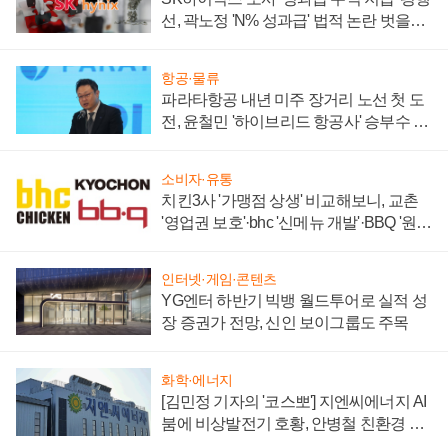
선, 곽노정 'N% 성과급' 법적 논란 벗을지
주목
항공·물류
파라타항공 내년 미주 장거리 노선 첫 도
전, 윤철민 '하이브리드 항공사' 승부수 통
할까
소비자·유통
치킨3사 '가맹점 상생' 비교해보니, 교촌
'영업권 보호'·bhc '신메뉴 개발'·BBQ '원가
부담'
인터넷·게임·콘텐츠
YG엔터 하반기 빅뱅 월드투어로 실적 성
장 증권가 전망, 신인 보이그룹도 주목
화학·에너지
[김민정 기자의 '코스뽀'] 지엔씨에너지 AI
붐에 비상발전기 호황, 안병철 친환경 에
너지 발전전문기업 향한다