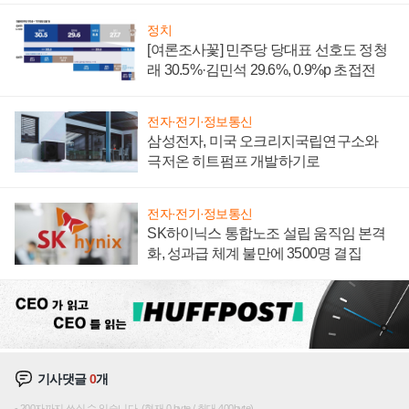
정치
[여론조사꽃] 민주당 당대표 선호도 정청
래 30.5%·김민석 29.6%, 0.9%p 초접전
전자·전기·정보통신
삼성전자, 미국 오크리지국립연구소와
극저온 히트펌프 개발하기로
전자·전기·정보통신
SK하이닉스 통합노조 설립 움직임 본격
화, 성과급 체계 불만에 3500명 결집
기사댓글
0
개
200자까지 쓰실 수 있습니다. (현재 0 byte / 최대 400byte)