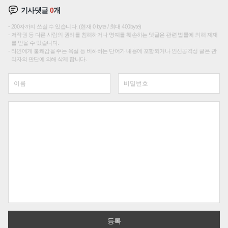
기사댓글
0
개
200자까지 쓰실 수 있습니다. (현재 0 byte / 최대 400byte)
저작권 등 다른 사람의 권리를 침해하거나 명예를 훼손하는 댓글은 관련 법률에 의해 제재
를 받을 수 있습니다.
타인에게 불쾌감을 주는 욕설 등 비하하는 단어가 내용에 포함되거나 인신공격성 글은 관
리자의 판단에 의해 삭제 합니다.