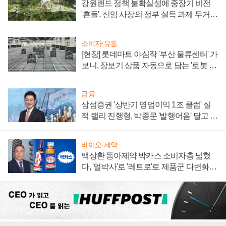
강원랜드 정책 불확실성에 중장기 비전
'흔들', 신임 사장의 정부 설득 과제 무거워
져
소비자·유통
[현장] 롯데마트 야심작 '부산 물류센터' 가
보니, 장보기 상품 자동으로 담는 '로봇 40
0대' 장관
금융
삼섬증권 '상반기 영업이익 1조 클럽' 실
적 랠리 진행형, 박종문 '발행어음' 달고 연
임 향하나
바이오·제약
백상환 동아제약 박카스 소비자층 넓혔
다, '얼박사'로 '레트로'로 제품군 다변화
주효