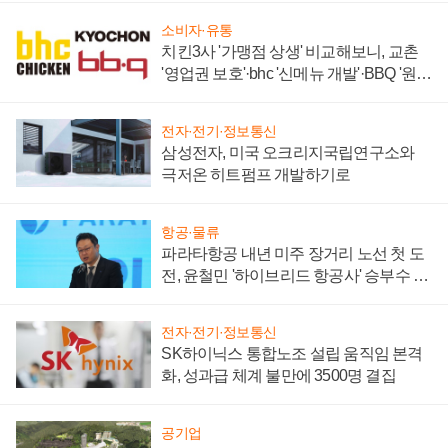
소비자·유통
치킨3사 '가맹점 상생' 비교해보니, 교촌
'영업권 보호'·bhc '신메뉴 개발'·BBQ '원가
부담'
전자·전기·정보통신
삼성전자, 미국 오크리지국립연구소와
극저온 히트펌프 개발하기로
항공·물류
파라타항공 내년 미주 장거리 노선 첫 도
전, 윤철민 '하이브리드 항공사' 승부수 통
할까
전자·전기·정보통신
SK하이닉스 통합노조 설립 움직임 본격
화, 성과급 체계 불만에 3500명 결집
공기업