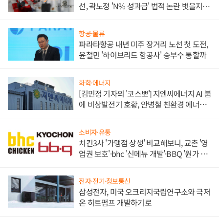
선, 곽노정 'N% 성과급' 법적 논란 벗을지 주
목
항공·물류
파라타항공 내년 미주 장거리 노선 첫 도전,
윤철민 '하이브리드 항공사' 승부수 통할까
화학·에너지
[김민정 기자의 '코스뽀'] 지엔씨에너지 AI 붐
에 비상발전기 호황, 안병철 친환경 에너지
발전전문기업 향한다
소비자·유통
치킨3사 '가맹점 상생' 비교해보니, 교촌 '영
업권 보호'·bhc '신메뉴 개발'·BBQ '원가 부
담'
전자·전기·정보통신
삼성전자, 미국 오크리지국립연구소와 극저
온 히트펌프 개발하기로