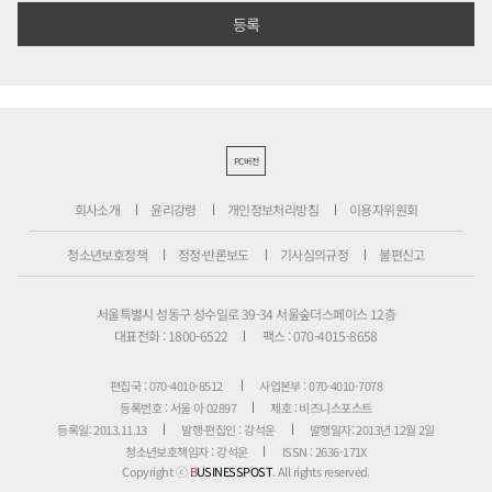
PC버전
회사소개
윤리강령
개인정보처리방침
이용자위원회
청소년보호정책
정정·반론보도
기사심의규정
불편신고
서울특별시 성동구 성수일로 39-34 서울숲더스페이스 12층
대표전화 : 1800-6522
팩스 : 070-4015-8658
편집국 : 070-4010-8512
사업본부 : 070-4010-7078
등록번호 : 서울 아 02897
제호 : 비즈니스포스트
등록일: 2013.11.13
발행·편집인 : 강석운
발행일자: 2013년 12월 2일
청소년보호책임자 : 강석운
ISSN : 2636-171X
Copyright ⓒ
B
USINESSPOST
. All rights reserved.