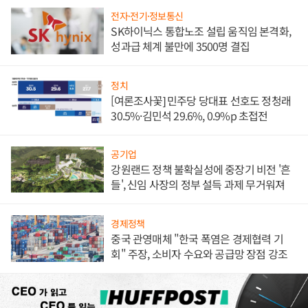
전자·전기·정보통신
SK하이닉스 통합노조 설립 움직임 본격화,
성과급 체계 불만에 3500명 결집
정치
[여론조사꽃] 민주당 당대표 선호도 정청래
30.5%·김민석 29.6%, 0.9%p 초접전
공기업
강원랜드 정책 불확실성에 중장기 비전 '흔
들', 신임 사장의 정부 설득 과제 무거워져
경제정책
중국 관영매체 "한국 폭염은 경제협력 기
회" 주장, 소비자 수요와 공급망 장점 강조