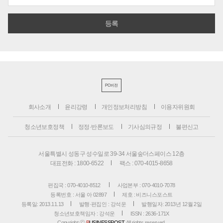
PC버전
회사소개
윤리강령
개인정보처리방침
이용자위원회
청소년보호정책
정정·반론보도
기사심의규정
불편신고
서울특별시 성동구 성수일로 39-34 서울숲더스페이스 12층
대표전화 : 1800-6522
팩스 : 070-4015-8658
편집국 : 070-4010-8512
사업본부 : 070-4010-7078
등록번호 : 서울 아 02897
제호 : 비즈니스포스트
등록일: 2013.11.13
발행·편집인 : 강석운
발행일자: 2013년 12월 2일
청소년보호책임자 : 강석운
ISSN : 2636-171X
Copyright ⓒ
B
USINESSPOST
. All rights reserved.