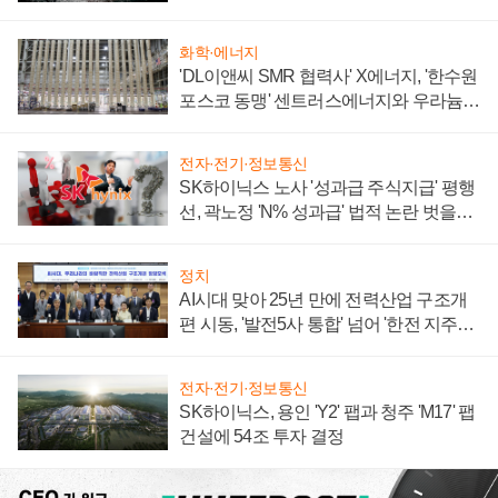
화학·에너지
'DL이앤씨 SMR 협력사' X에너지, '한수원
포스코 동맹' 센트러스에너지와 우라늄
계약 체결
전자·전기·정보통신
SK하이닉스 노사 '성과급 주식지급' 평행
선, 곽노정 'N% 성과급' 법적 논란 벗을지
주목
정치
AI시대 맞아 25년 만에 전력산업 구조개
편 시동, '발전5사 통합' 넘어 '한전 지주사'
재편론도
전자·전기·정보통신
SK하이닉스, 용인 'Y2' 팹과 청주 'M17' 팹
건설에 54조 투자 결정