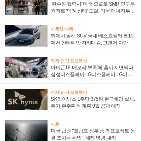
'한수원 협력사' 미국 오클로 SMR 연구용
원자로 '임계 상태' 도달, 미국 에너지부
"중요한 이정표"
자동차·부품
현대차 올해 SUV 국내 베스트셀러 톱10
에서 싼타페만 자리매김, 그랜저·아반떼
'세단 쌍끌이'로 내수 방어
전자·전기·정보통신
아이폰18 '메모리 부족'에 출시 지연되나,
삼성디스플레이 LG디스플레이 LG이노
텍 '탈애플' 수익 다각화 속도
전자·전기·정보통신
SK하이닉스 1주당 375원 현금배당 실시,
추가 주주환원 계획 9월 공개 예정
사회
미국 법원 "트럼프 정부 풍력 프로젝트 동
결 조치는 위법", 해제 명령 내려