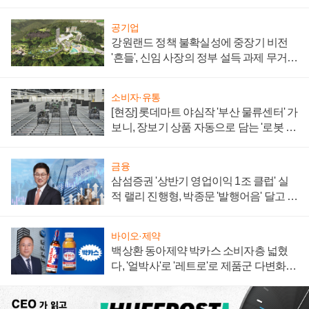
공기업
강원랜드 정책 불확실성에 중장기 비전
'흔들', 신임 사장의 정부 설득 과제 무거워
져
소비자·유통
[현장] 롯데마트 야심작 '부산 물류센터' 가
보니, 장보기 상품 자동으로 담는 '로봇 40
0대' 장관
금융
삼섬증권 '상반기 영업이익 1조 클럽' 실
적 랠리 진행형, 박종문 '발행어음' 달고 연
임 향하나
바이오·제약
백상환 동아제약 박카스 소비자층 넓혔
다, '얼박사'로 '레트로'로 제품군 다변화
주효