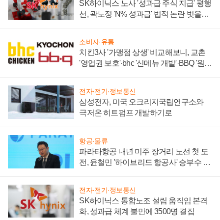
SK하이닉스 노사 '성과급 주식 지급' 평행
선, 곽노정 'N% 성과급' 법적 논란 벗을지
주목
소비자·유통
치킨3사 '가맹점 상생' 비교해보니, 교촌
'영업권 보호'·bhc '신메뉴 개발'·BBQ '원가
부담'
전자·전기·정보통신
삼성전자, 미국 오크리지국립연구소와
극저온 히트펌프 개발하기로
항공·물류
파라타항공 내년 미주 장거리 노선 첫 도
전, 윤철민 '하이브리드 항공사' 승부수 통
할까
전자·전기·정보통신
SK하이닉스 통합노조 설립 움직임 본격
화, 성과급 체계 불만에 3500명 결집