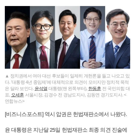
▲ 정치권에서 여야 대선 후보들이 일제히 개헌론을 들고 나오고 있
다. '대통령 4년 중임제'에 대체적으로 의견이 모이지만 정치적 목적
은 달라 보인다.
윤석열
대통령(맨 왼쪽부터),
한동훈
전 국민의힘 대
표,
오세훈
서울시장, 김경수 전 경남도지사, 김동연 경기도지사. <
연합뉴스>
[비즈니스포스트] 역시 압권은 헌법재판소에서 나왔다.
윤 대통령은 지난달 25일 헌법재판소 최종 의견 진술에