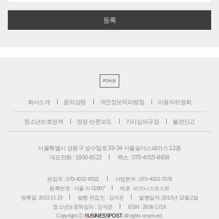
PC버전
회사소개
윤리강령
개인정보처리방침
이용자위원회
청소년보호정책
정정·반론보도
기사심의규정
불편신고
서울특별시 성동구 성수일로 39-34 서울숲더스페이스 12층
대표전화 : 1800-6522
팩스 : 070-4015-8658
편집국 : 070-4010-8512
사업본부 : 070-4010-7078
등록번호 : 서울 아 02897
제호 : 비즈니스포스트
등록일: 2013.11.13
발행·편집인 : 강석운
발행일자: 2013년 12월 2일
청소년보호책임자 : 강석운
ISSN : 2636-171X
Copyright ⓒ
B
USINESSPOST
. All rights reserved.