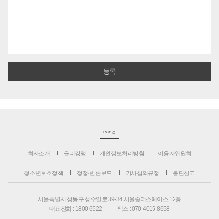
PC버전
회사소개
윤리강령
개인정보처리방침
이용자위원회
청소년보호정책
정정·반론보도
기사심의규정
불편신고
서울특별시 성동구 성수일로 39-34 서울숲더스페이스 12층
대표전화 : 1800-6522
팩스 : 070-4015-8658