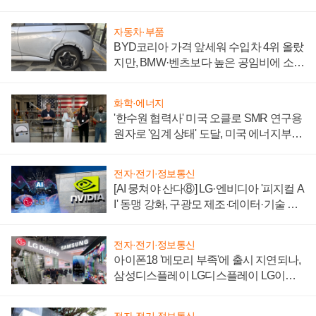
'세단 쌍끌이'로 내수 방어
자동차·부품
BYD코리아 가격 앞세워 수입차 4위 올랐
지만, BMW·벤츠보다 높은 공임비에 소비
자 불만 폭발
화학·에너지
'한수원 협력사' 미국 오클로 SMR 연구용
원자로 '임계 상태' 도달, 미국 에너지부
"중요한 이정표"
전자·전기·정보통신
[AI 뭉쳐야 산다⑧] LG·엔비디아 '피지컬 A
I' 동맹 강화, 구광모 제조·데이터·기술 결
집해 종합 로보틱스 기업으로
전자·전기·정보통신
아이폰18 '메모리 부족'에 출시 지연되나,
삼성디스플레이 LG디스플레이 LG이노
텍 '탈애플' 수익 다각화 속도
전자·전기·정보통신