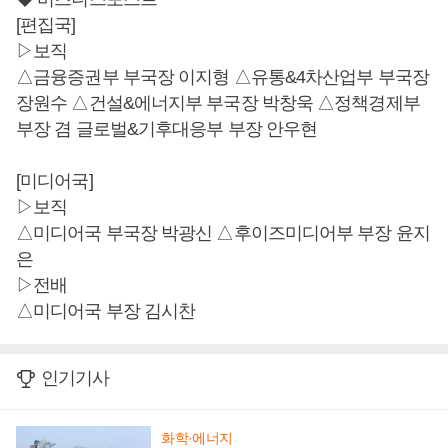
[편집국]
▷보직
△금융증권부 부국장 이지형 △유통&4차산업부 부국장
장원수 △건설&에너지부 부국장 박창욱 △정책경제부
부장 겸 글로벌&기후대응부 부장 안우현
[미디어국]
▷보직
△미디어국 부국장 박광신 △후이즈미디어부 부장 윤지
은
▷전배
△미디어국 부장 김시찬
인기기사
화학·에너지