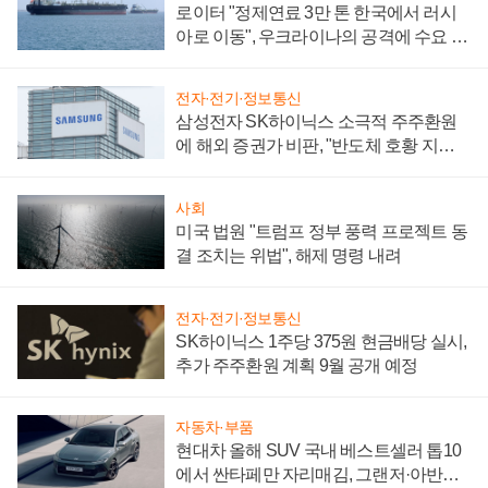
로이터 "정제연료 3만 톤 한국에서 러시
아로 이동", 우크라이나의 공격에 수요 늘
어
전자·전기·정보통신
삼성전자 SK하이닉스 소극적 주주환원
에 해외 증권가 비판, "반도체 호황 지속
성 의문"
사회
미국 법원 "트럼프 정부 풍력 프로젝트 동
결 조치는 위법", 해제 명령 내려
전자·전기·정보통신
SK하이닉스 1주당 375원 현금배당 실시,
추가 주주환원 계획 9월 공개 예정
자동차·부품
현대차 올해 SUV 국내 베스트셀러 톱10
에서 싼타페만 자리매김, 그랜저·아반떼