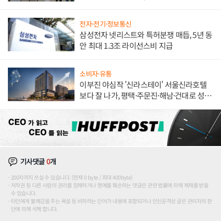
한 이정표"
전자·전기·정보통신
삼성전자 넷리스트와 특허분쟁 매듭, 5년 동
안 최대 1.3조 라이선스비 지급
소비자·유통
이부진 야심작 '신라스테이' 서울신라호텔
보다 잘 나가, 평택·주문진·해남·건대로 성
장판 더 넓힌다
기사댓글
0
개
200자까지 쓰실 수 있습니다. (현재 0 byte / 최대 400byte)
저작권 등 다른 사람의 권리를 침해하거나 명예를 훼손하는 댓글은 관련 법률에 의해 제재를 받을
수 있습니다.
타인에게 불쾌감을 주는 욕설 등 비하하는 단어가 내용에 포함되거나 인신공격성 글은 관리자의 판
단에 의해 삭제 합니다.