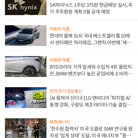
SK하이닉스 1주당 375원 현금배당 실시, 추
가 주주환원 계획 9월 공개 예정
자동차·부품
현대차 올해 SUV 국내 베스트셀러 톱10에
서 싼타페만 자리매김, 그랜저·아반떼 '세단
쌍끌이'로 내수 방어
자동차·부품
BYD코리아 가격 앞세워 수입차 4위 올랐지
만, BMW·벤츠보다 높은 공임비에 소비자
불만 폭발
전자·전기·정보통신
[AI 뭉쳐야 산다⑧] LG·엔비디아 '피지컬 AI'
동맹 강화, 구광모 제조·데이터·기술 결집
해 종합 로보틱스 기업으로
화학·에너지
'한수원 협력사' 미국 오클로 SMR 연구용 원
자로 '임계 상태' 도달, 미국 에너지부 "중요