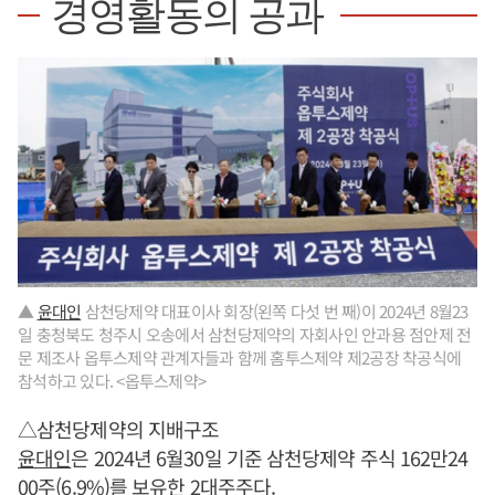
경영활동의 공과
▲
윤대인
삼천당제약 대표이사 회장(왼쪽 다섯 번 째)이 2024년 8월23
일 충청북도 청주시 오송에서 삼천당제약의 자회사인 안과용 점안제 전
문 제조사 옵투스제약 관계자들과 함께 홈투스제약 제2공장 착공식에
참석하고 있다. <옵투스제약>
△삼천당제약의 지배구조
윤대인
은 2024년 6월30일 기준 삼천당제약 주식 162만24
00주(6.9%)를 보유한 2대주주다.