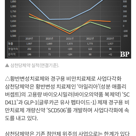
▲ 삼천당제약 실적(연결기준).
△황반변성치료제와 경구용 비만치료제로 사업다각화
삼천당제약은 황반변성 치료제인 ‘아일리아’(성분 애플리
버셉트)의 고용량 바이오시밀러(바이오의약품 복제약) ‘SC
D411’과 GLP-1(글루카곤 유사 펩타이드-1) 제재 경구용 비
만치료제 개량신약 ‘SCD506’를 개발하며 사업다각화에 속
도를 내고 있다.
삼천당제약은 기존 점안제 위주의 사업으로는 한계가 있다