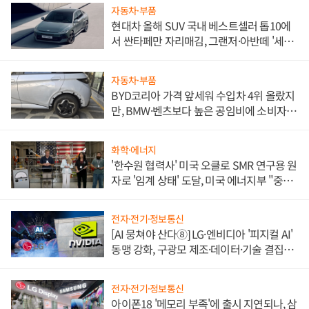
자동차·부품
현대차 올해 SUV 국내 베스트셀러 톱10에
서 싼타페만 자리매김, 그랜저·아반떼 '세단
쌍끌이'로 내수 방어
자동차·부품
BYD코리아 가격 앞세워 수입차 4위 올랐지
만, BMW·벤츠보다 높은 공임비에 소비자
불만 폭발
화학·에너지
'한수원 협력사' 미국 오클로 SMR 연구용 원
자로 '임계 상태' 도달, 미국 에너지부 "중요
한 이정표"
전자·전기·정보통신
[AI 뭉쳐야 산다⑧] LG·엔비디아 '피지컬 AI'
동맹 강화, 구광모 제조·데이터·기술 결집
해 종합 로보틱스 기업으로
전자·전기·정보통신
아이폰18 '메모리 부족'에 출시 지연되나, 삼