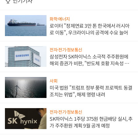
인기기사
화학·에너지
로이터 "정제연료 3만 톤 한국에서 러시아
로 이동", 우크라이나의 공격에 수요 늘어
전자·전기·정보통신
삼성전자 SK하이닉스 소극적 주주환원에
해외 증권가 비판, "반도체 호황 지속성 의
문"
사회
미국 법원 "트럼프 정부 풍력 프로젝트 동결
조치는 위법", 해제 명령 내려
전자·전기·정보통신
SK하이닉스 1주당 375원 현금배당 실시, 추
가 주주환원 계획 9월 공개 예정