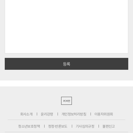
PC버전
회사소개
윤리강령
개인정보처리방침
이용자위원회
청소년보호정책
정정·반론보도
기사심의규정
불편신고