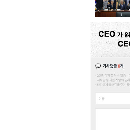
기사댓글
0
개
200자까지 쓰실 수 있습니다. (
저작권 등 다른 사람의 권리
타인에게 불쾌감을 주는 욕설