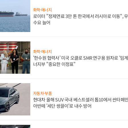
화학·에너지
로이터 "정제연료 3만 톤 한국에서 러시아로 이동",
수요 늘어
화학·에너지
'한수원 협력사' 미국 오클로 SMR 연구용 원자로 '임계 
너지부 "중요한 이정표"
자동차·부품
현대차 올해 SUV 국내 베스트셀러 톱10에서 싼타페만
아반떼 '세단 쌍끌이'로 내수 방어