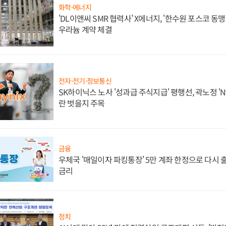
화학·에너지
'DL이앤씨 SMR 협력사' X에너지, '한수원 포스코 
우라늄 계약 체결
전자·전기·정보통신
SK하이닉스 노사 '성과급 주식지급' 평행선, 곽노정 'N
란 벗을지 주목
금융
우체국 '매일이자 파킹통장' 5만 계좌 한정으로 다시 출시
금리
정치