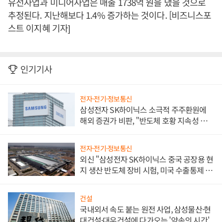
유선사업과 미디어사업은 매출 1738억 원을 냈을 것으로
추정된다. 지난해보다 1.4% 증가하는 것이다. [비즈니스포
스트 이지혜 기자]
인기기사
전자·전기·정보통신
삼성전자 SK하이닉스 소극적 주주환원에
해외 증권가 비판, "반도체 호황 지속성 의
문"
전자·전기·정보통신
외신 "삼성전자 SK하이닉스 중국 공장용 현
지 생산 반도체 장비 시험, 미국 수출통제 대
비"
건설
국내외서 속도 붙는 원전 사업, 삼성물산·현
대건설·대우건설에 다가오는 '약속의 시간'