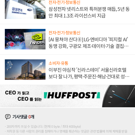
전자·전기·정보통신
삼성전자 넷리스트와 특허분쟁 매듭, 5년 동
안 최대 1.3조 라이선스비 지급
전자·전기·정보통신
[AI 뭉쳐야 산다⑧] LG·엔비디아 '피지컬 AI'
동맹 강화, 구광모 제조·데이터·기술 결집
해 종합 로보틱스 기업으로
소비자·유통
이부진 야심작 '신라스테이' 서울신라호텔
보다 잘 나가, 평택·주문진·해남·건대로 성
장판 더 넓힌다
기사댓글
0
개
200자까지 쓰실 수 있습니다. (현재 0 byte / 최대 400byte)
저작권 등 다른 사람의 권리를 침해하거나 명예를 훼손하는 댓글은 관련 법률에 의해 제재를 받을