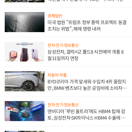
경제일반
미국 법원 "트럼프 정부 풍력 프로젝트 동결
조치는 위법", 해제 명령 내려
전자·전기·정보통신
삼성전자, 갤럭시Z 폴드8 사전예약 개통 8
월31일까지 연장
자동차·부품
BYD코리아 가격 앞세워 수입차 4위 올랐지
만, BMW·벤츠보다 높은 공임비에 소비자
불만 폭발
전자·전기·정보통신
엔비디아 '루빈 울트라'에도 HBM4 탑재 검
토, 삼성전자·SK하이닉스 HBM4 수율에 주
도권 갈린다