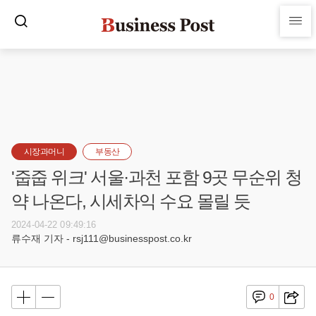
시장과머니
부동산
'줍줍 위크' 서울·과천 포함 9곳 무순위 청
약 나온다, 시세차익 수요 몰릴 듯
2024-04-22 09:49:16
류수재 기자 - rsj111@businesspost.co.kr
0