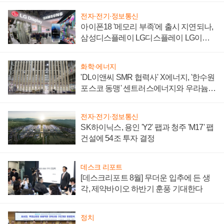
전자·전기·정보통신
아이폰18 '메모리 부족'에 출시 지연되나,
삼성디스플레이 LG디스플레이 LG이노
텍 '탈애플' 수익 다각화 속도
화학·에너지
'DL이앤씨 SMR 협력사' X에너지, '한수원
포스코 동맹' 센트러스에너지와 우라늄
계약 체결
전자·전기·정보통신
SK하이닉스, 용인 'Y2' 팹과 청주 'M17' 팹
건설에 54조 투자 결정
데스크 리포트
[데스크리포트 8월] 무더운 입추에 든 생
각, 제약바이오 하반기 훈풍 기대한다
정치