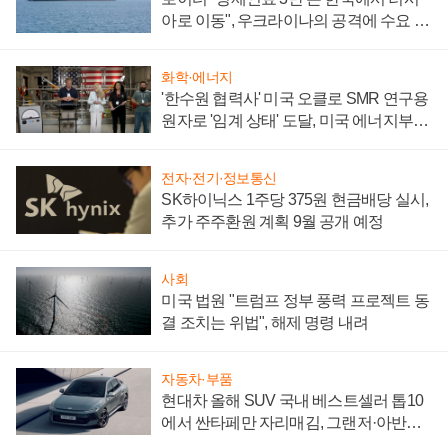
아로 이동", 우크라이나의 공격에 수요 늘
어
화학·에너지
'한수원 협력사' 미국 오클로 SMR 연구용
원자로 '임계 상태' 도달, 미국 에너지부
"중요한 이정표"
전자·전기·정보통신
SK하이닉스 1주당 375원 현금배당 실시,
추가 주주환원 계획 9월 공개 예정
사회
미국 법원 "트럼프 정부 풍력 프로젝트 동
결 조치는 위법", 해제 명령 내려
자동차·부품
현대차 올해 SUV 국내 베스트셀러 톱10
에서 싼타페만 자리매김, 그랜저·아반떼
'세단 쌍끌이'로 내수 방어