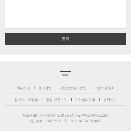
PC버전
회사소개
윤리강령
개인정보처리방침
이용자위원회
청소년보호정책
정정·반론보도
기사심의규정
불편신고
서울특별시 성동구 성수일로 39-34 서울숲더스페이스 12층
대표전화 : 1800-6522
팩스 : 070-4015-8658