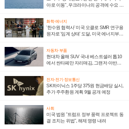
아로 이동", 우크라이나의 공격에 수요 늘
어
화학·에너지
'한수원 협력사' 미국 오클로 SMR 연구용
원자로 '임계 상태' 도달, 미국 에너지부
"중요한 이정표"
자동차·부품
현대차 올해 SUV 국내 베스트셀러 톱10
에서 싼타페만 자리매김, 그랜저·아반떼
'세단 쌍끌이'로 내수 방어
전자·전기·정보통신
SK하이닉스 1주당 375원 현금배당 실시,
추가 주주환원 계획 9월 공개 예정
사회
미국 법원 "트럼프 정부 풍력 프로젝트 동
결 조치는 위법", 해제 명령 내려