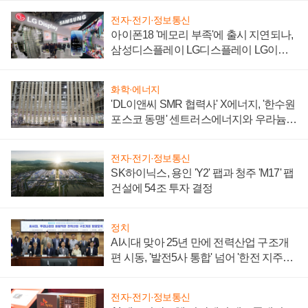
전자·전기·정보통신
아이폰18 '메모리 부족'에 출시 지연되나,
삼성디스플레이 LG디스플레이 LG이노
텍 '탈애플' 수익 다각화 속도
화학·에너지
'DL이앤씨 SMR 협력사' X에너지, '한수원
포스코 동맹' 센트러스에너지와 우라늄
계약 체결
전자·전기·정보통신
SK하이닉스, 용인 'Y2' 팹과 청주 'M17' 팹
건설에 54조 투자 결정
정치
AI시대 맞아 25년 만에 전력산업 구조개
편 시동, '발전5사 통합' 넘어 '한전 지주사'
재편론도
전자·전기·정보통신