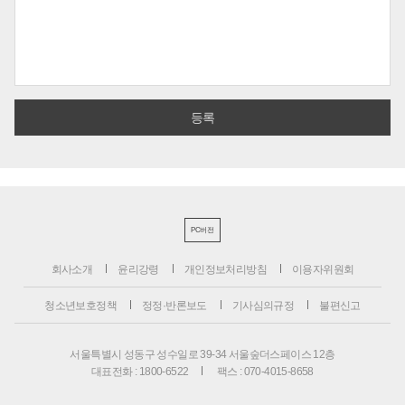
PC버전
회사소개
윤리강령
개인정보처리방침
이용자위원회
청소년보호정책
정정·반론보도
기사심의규정
불편신고
서울특별시 성동구 성수일로 39-34 서울숲더스페이스 12층
대표전화 : 1800-6522
팩스 : 070-4015-8658