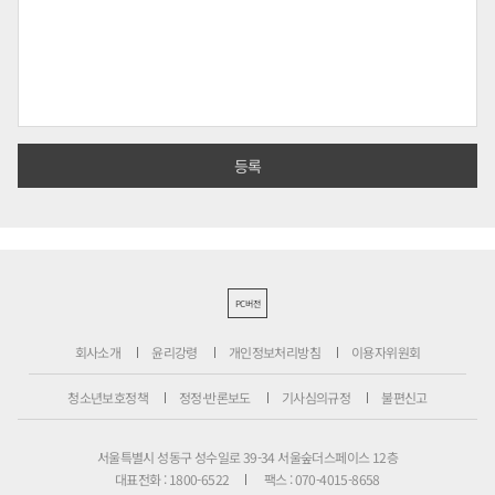
PC버전
회사소개
윤리강령
개인정보처리방침
이용자위원회
청소년보호정책
정정·반론보도
기사심의규정
불편신고
서울특별시 성동구 성수일로 39-34 서울숲더스페이스 12층
대표전화 : 1800-6522
팩스 : 070-4015-8658