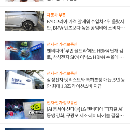
자동차·부품
BYD코리아 가격 앞세워 수입차 4위 올랐지
만, BMW·벤츠보다 높은 공임비에 소비자
불만 폭발
전자·전기·정보통신
엔비디아 '루빈 울트라'에도 HBM4 탑재 검
토, 삼성전자·SK하이닉스 HBM4 수율에 주
도권 갈린다
전자·전기·정보통신
삼성전자 넷리스트와 특허분쟁 매듭, 5년 동
안 최대 1.3조 라이선스비 지급
전자·전기·정보통신
[AI 뭉쳐야 산다⑧] LG·엔비디아 '피지컬 AI'
동맹 강화, 구광모 제조·데이터·기술 결집
해 종합 로보틱스 기업으로