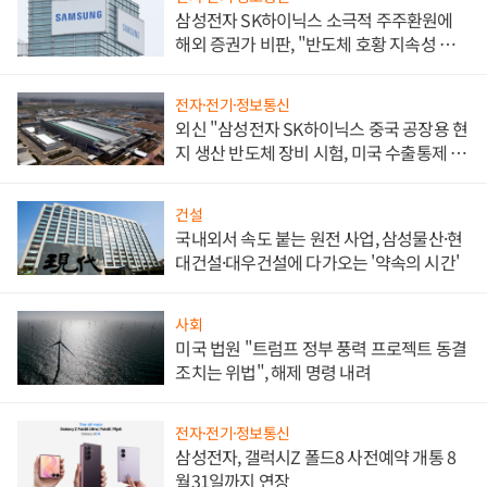
삼성전자 SK하이닉스 소극적 주주환원에
해외 증권가 비판, "반도체 호황 지속성 의
문"
전자·전기·정보통신
외신 "삼성전자 SK하이닉스 중국 공장용 현
지 생산 반도체 장비 시험, 미국 수출통제 대
비"
건설
국내외서 속도 붙는 원전 사업, 삼성물산·현
대건설·대우건설에 다가오는 '약속의 시간'
사회
미국 법원 "트럼프 정부 풍력 프로젝트 동결
조치는 위법", 해제 명령 내려
전자·전기·정보통신
삼성전자, 갤럭시Z 폴드8 사전예약 개통 8
월31일까지 연장