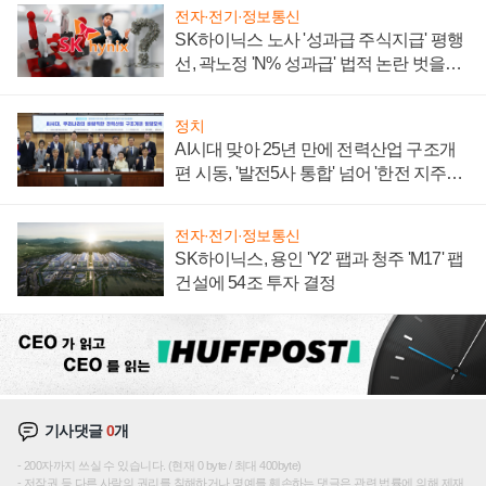
전자·전기·정보통신
SK하이닉스 노사 '성과급 주식지급' 평행
선, 곽노정 'N% 성과급' 법적 논란 벗을지
주목
정치
AI시대 맞아 25년 만에 전력산업 구조개
편 시동, '발전5사 통합' 넘어 '한전 지주사'
재편론도
전자·전기·정보통신
SK하이닉스, 용인 'Y2' 팹과 청주 'M17' 팹
건설에 54조 투자 결정
기사댓글
0
개
200자까지 쓰실 수 있습니다. (현재 0 byte / 최대 400byte)
저작권 등 다른 사람의 권리를 침해하거나 명예를 훼손하는 댓글은 관련 법률에 의해 제재