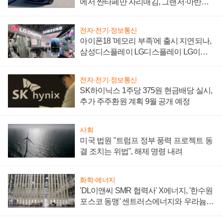
에서 싼타페만 자리매김, 그랜저·아반떼
'세단 쌍끌이'로 내수 방어
전자·전기·정보통신
아이폰18 '메모리 부족'에 출시 지연되나,
삼성디스플레이 LG디스플레이 LG이노
텍 '탈애플' 수익 다각화 속도
전자·전기·정보통신
SK하이닉스 1주당 375원 현금배당 실시,
추가 주주환원 계획 9월 공개 예정
사회
미국 법원 "트럼프 정부 풍력 프로젝트 동
결 조치는 위법", 해제 명령 내려
화학·에너지
'DL이앤씨 SMR 협력사' X에너지, '한수원
포스코 동맹' 센트러스에너지와 우라늄
계약 체결