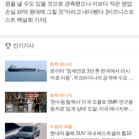
원을 낼 수도 있을 것으로 관측됐으나 이보다 적은 영업
손실 10억 원대에 그칠 것”이라고 내다봤다. [비즈니스포
스트 백설희 기자]
인기기사
화학·에너지
로이터 "정제연료 3만 톤 한국에서 러시
아로 이동", 우크라이나의 공격에 수요 늘
어
화학·에너지
'한수원 협력사' 미국 오클로 SMR 연구용
원자로 '임계 상태' 도달, 미국 에너지부
"중요한 이정표"
자동차·부품
현대차 올해 SUV 국내 베스트셀러 톱10