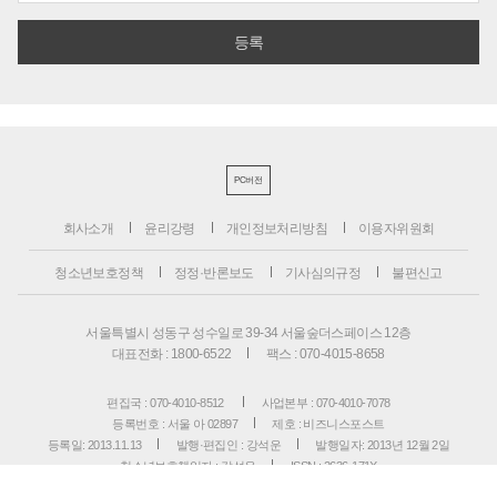
PC버전
회사소개
윤리강령
개인정보처리방침
이용자위원회
청소년보호정책
정정·반론보도
기사심의규정
불편신고
서울특별시 성동구 성수일로 39-34 서울숲더스페이스 12층
대표전화 : 1800-6522
팩스 : 070-4015-8658
편집국 : 070-4010-8512
사업본부 : 070-4010-7078
등록번호 : 서울 아 02897
제호 : 비즈니스포스트
등록일: 2013.11.13
발행·편집인 : 강석운
발행일자: 2013년 12월 2일
청소년보호책임자 : 강석운
ISSN : 2636-171X
Copyright ⓒ
B
USINESSPOST
. All rights reserved.