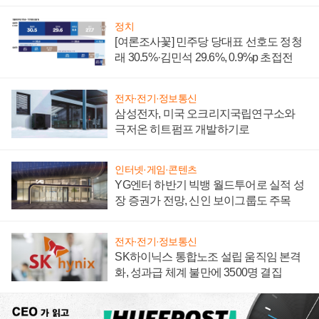
너지 발전전문기업 향한다
정치
[여론조사꽃] 민주당 당대표 선호도 정청
래 30.5%·김민석 29.6%, 0.9%p 초접전
전자·전기·정보통신
삼성전자, 미국 오크리지국립연구소와
극저온 히트펌프 개발하기로
인터넷·게임·콘텐츠
YG엔터 하반기 빅뱅 월드투어로 실적 성
장 증권가 전망, 신인 보이그룹도 주목
전자·전기·정보통신
SK하이닉스 통합노조 설립 움직임 본격
화, 성과급 체계 불만에 3500명 결집