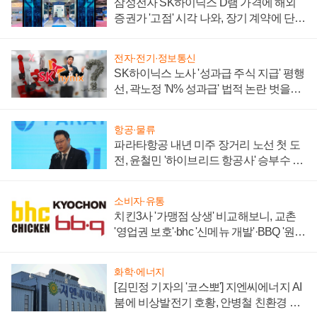
삼성전자 SK하이닉스 D램 가격에 해외
증권가 '고점' 시각 나와, 장기 계약에 단점
부각
전자·전기·정보통신
SK하이닉스 노사 '성과급 주식 지급' 평행
선, 곽노정 'N% 성과급' 법적 논란 벗을지
주목
항공·물류
파라타항공 내년 미주 장거리 노선 첫 도
전, 윤철민 '하이브리드 항공사' 승부수 통
할까
소비자·유통
치킨3사 '가맹점 상생' 비교해보니, 교촌
'영업권 보호'·bhc '신메뉴 개발'·BBQ '원가
부담'
화학·에너지
[김민정 기자의 '코스뽀'] 지엔씨에너지 AI
붐에 비상발전기 호황, 안병철 친환경 에