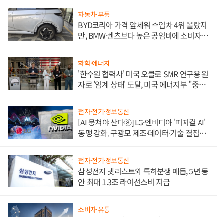
자동차·부품
BYD코리아 가격 앞세워 수입차 4위 올랐지
만, BMW·벤츠보다 높은 공임비에 소비자
불만 폭발
화학·에너지
'한수원 협력사' 미국 오클로 SMR 연구용 원
자로 '임계 상태' 도달, 미국 에너지부 "중요
한 이정표"
전자·전기·정보통신
[AI 뭉쳐야 산다⑧] LG·엔비디아 '피지컬 AI'
동맹 강화, 구광모 제조·데이터·기술 결집
해 종합 로보틱스 기업으로
전자·전기·정보통신
삼성전자 넷리스트와 특허분쟁 매듭, 5년 동
안 최대 1.3조 라이선스비 지급
소비자·유통