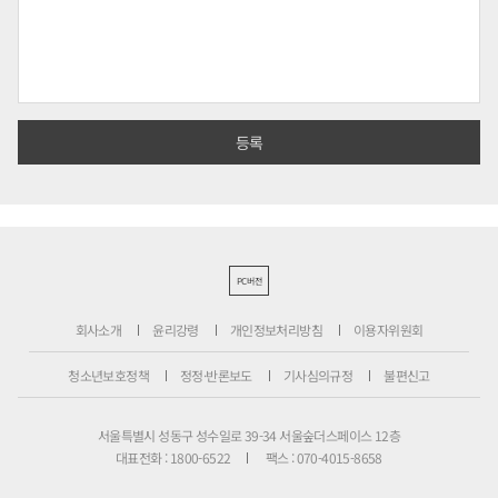
PC버전
회사소개
윤리강령
개인정보처리방침
이용자위원회
청소년보호정책
정정·반론보도
기사심의규정
불편신고
서울특별시 성동구 성수일로 39-34 서울숲더스페이스 12층
대표전화 : 1800-6522
팩스 : 070-4015-8658