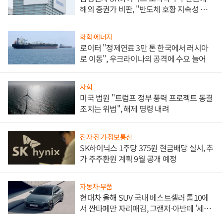
해외 증권가 비판, "반도체 호황 지속성 의
문"
화학·에너지
로이터 "정제연료 3만 톤 한국에서 러시아
로 이동", 우크라이나의 공격에 수요 늘어
사회
미국 법원 "트럼프 정부 풍력 프로젝트 동결
조치는 위법", 해제 명령 내려
전자·전기·정보통신
SK하이닉스 1주당 375원 현금배당 실시, 추
가 주주환원 계획 9월 공개 예정
자동차·부품
현대차 올해 SUV 국내 베스트셀러 톱10에
서 싼타페만 자리매김, 그랜저·아반떼 '세단
쌍끌이'로 내수 방어