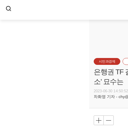
시민과경제
은행권 TF
소' 묘수는
2023-06-30 14:50:5
차화영 기자 - chy@bu