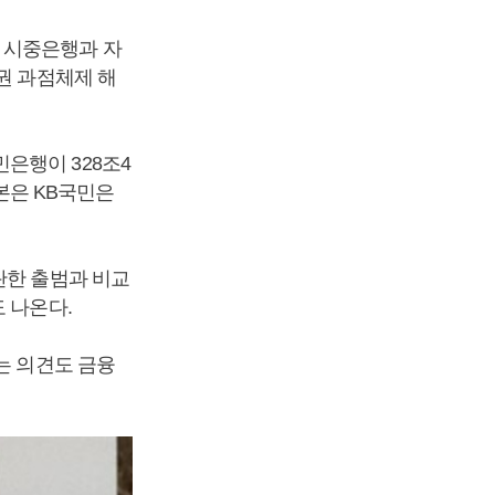
 시중은행과 자
권 과점체제 해
은행이 328조4
자본은 KB국민은
란한 출범과 비교
도 나온다.
는 의견도 금융