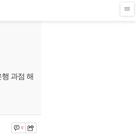
은행 과점 해
0