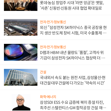
롯데·농심 창업주 시대 '라면 앙금'은 옛말,
'사촌' 신동빈·신동원 시대 협업 확대일로
전자·전기·정보통신
외신 "삼성전자 SK하이닉스 중국 공장용 현
지 생산 반도체 장비 시험, 미국 수출통제 대
비"
전자·전기·정보통신
D램과 HBM 내년 물량도 '품절', 고객사 위
기감이 삼성전자 SK하이닉스 협상력 더 키
워
건설
국내외서 속도 붙는 원전 사업, 삼성물산·현
대건설·대우건설에 다가오는 '약속의 시간'
화학·에너지
삼성SDI ESS 수요 급증에 북미 증설 타진,
최주선 스텔란티스·GM 합작공장 건설 재추