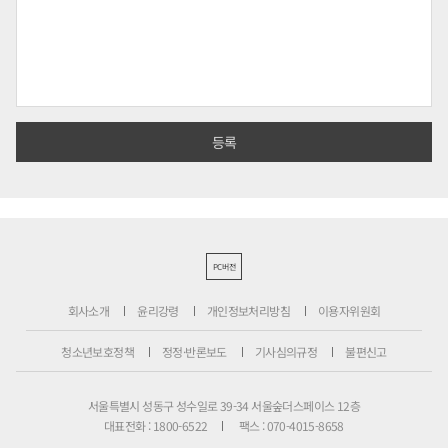
PC버전
회사소개
윤리강령
개인정보처리방침
이용자위원회
청소년보호정책
정정·반론보도
기사심의규정
불편신고
서울특별시 성동구 성수일로 39-34 서울숲더스페이스 12층
대표전화 : 1800-6522
팩스 : 070-4015-8658