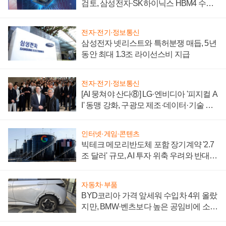
검토, 삼성전자·SK하이닉스 HBM4 수율
에 주도권 갈린다
전자·전기·정보통신
삼성전자 넷리스트와 특허분쟁 매듭, 5년
동안 최대 1.3조 라이선스비 지급
전자·전기·정보통신
[AI 뭉쳐야 산다⑧] LG·엔비디아 '피지컬 A
I' 동맹 강화, 구광모 제조·데이터·기술 결
집해 종합 로보틱스 기업으로
인터넷·게임·콘텐츠
빅테크 메모리반도체 포함 장기계약 '2.7
조 달러' 규모, AI 투자 위축 우려와 반대
신호
자동차·부품
BYD코리아 가격 앞세워 수입차 4위 올랐
지만, BMW·벤츠보다 높은 공임비에 소비
자 불만 폭발