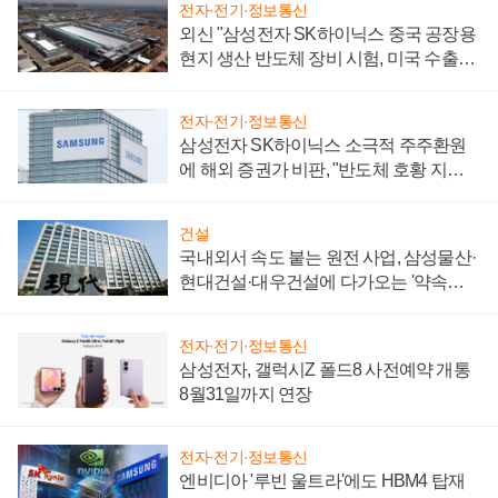
전자·전기·정보통신
외신 "삼성전자 SK하이닉스 중국 공장용
현지 생산 반도체 장비 시험, 미국 수출통
제 대비"
전자·전기·정보통신
삼성전자 SK하이닉스 소극적 주주환원
에 해외 증권가 비판, "반도체 호황 지속
성 의문"
건설
국내외서 속도 붙는 원전 사업, 삼성물산·
현대건설·대우건설에 다가오는 '약속의
시간'
전자·전기·정보통신
삼성전자, 갤럭시Z 폴드8 사전예약 개통
8월31일까지 연장
전자·전기·정보통신
엔비디아 '루빈 울트라'에도 HBM4 탑재