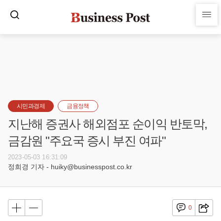
시민과경제
금융정책
지난해 증권사 해외점포 순이익 반토막,
금감원 "주요국 증시 부진 여파"
2023-05-03 16:31:09
정희경 기자 - huiky@businesspost.co.kr
0