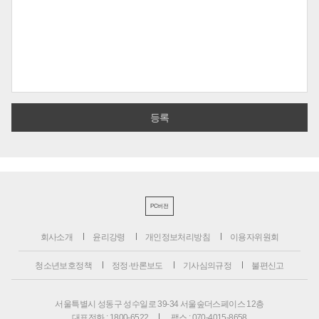
PC버전
회사소개
윤리강령
개인정보처리방침
이용자위원회
청소년보호정책
정정·반론보도
기사심의규정
불편신고
서울특별시 성동구 성수일로 39-34 서울숲더스페이스 12층
대표전화 : 1800-6522
팩스 : 070-4015-8658