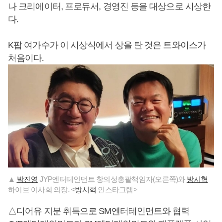
나 크리에이터, 프로듀서, 경영진 등을 대상으로 시상한
다.
K팝 여가수가 이 시상식에서 상을 탄 것은 트와이스가
처음이다.
▲
박진영
JYP엔터테인먼트 창의성총괄책임자(오른쪽)와
방시혁
하이브 이사회 의장. <
방시혁
인스타그램>
△디어유 지분 취득으로 SM엔터테인먼트와 협력