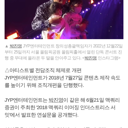
▲
박진영
JYP엔터테인먼트 창의성총괄책임자가 2022년 12월22일
부터 25일까지 서울 올림픽공원 올림픽홀에서 열린 단독 콘서트 진
행 중 무대에 올라온 두 딸을 안아주고 있다. <
박진영
인스타그램>
△아티스트별 전담조직 체제로 개편
JYP엔터테인먼트가 2018년 7월27일 콘텐츠 제작 속도
를 높이기 위해 조직개편을 단행했다.
JYP엔터테인먼트는
박진영
이 같은 해 6월21일 맥쿼리
증권이 주최한 '2018 맥쿼리 이머징 인더스트리스 서
밋'에서 발표한 연설문을 공개했다.