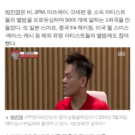
박진영
은 비, 2PM, 미쓰에이, 갓세븐 등 소속 아티스트
들의 앨범을 프로듀싱하며 50여 개에 달하는 1위곡을 만
들었다. 또 일본 스마프, 중국 F4·잭키청, 미국 윌 스미스
·메이스·캐시 등 해외 유명 아티스트들의 앨범에도 참여
했다.
▲
박진영
JYP엔터테인먼트 창의성총괄책임자가 2019년 3월10일
SBS 집사부일체에 출연하고 있다. <방송화면 갈무리>