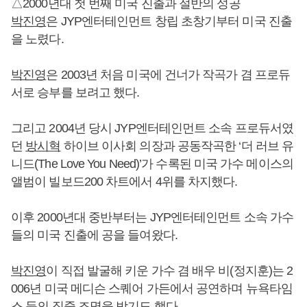
△2000년대 첫 번째 미국 진출과 절반의 성공
박진영
은 JYP엔터테인먼트 창립 초창기부터 미국 진출
을 노렸다.
박진영
은 2003년 처음 미국에 건너가 작곡가 겸 프로듀
서로 승부를 보려고 했다.
그리고 2004년 당시 JYP엔터테인먼트 소속 프로듀서였
던
방시혁
하이브 이사회 의장과 공동작곡한 ‘더 러브 유
니드(The Love You Need)’가 수록된 미국 가수 메이스의
앨범이 빌보드200 차트에서 4위를 차지했다.
이후 2000년대 중반부터는 JYP엔터테인먼트 소속 가수
들의 미국 진출에 공을 들여왔다.
박진영
이 직접 발굴해 키운 가수 겸 배우 비(정지훈)는 2
006년 미국 메디슨 스퀘어 가든에서 공연하며 뉴욕타임
스 등의 집중 조명을 받기도 했다.