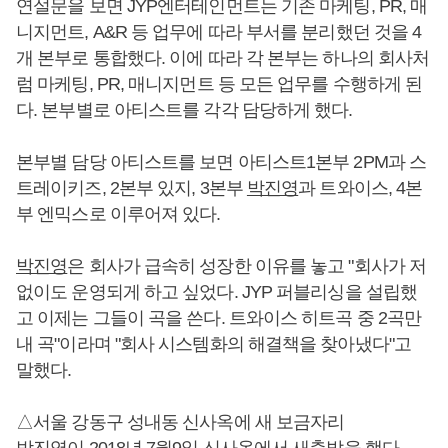
연설문을 보면 JYP엔터테인먼트는 기존 마케팅, PR, 매
니지먼트, A&R 등 업무에 따라 부서를 분리했던 것을 4
개 본부로 통합했다. 이에 따라 각 본부는 하나의 회사처
럼 마케팅, PR, 매니지먼트 등 모든 업무를 수행하게 된
다. 본부별로 아티스트를 각각 담당하게 했다.
본부별 담당 아티스트를 보면 아티스트1본부 2PM과 스
트레이키즈, 2본부 있지, 3본부
박진영
과 트와이스, 4본
부 엔믹스로 이루어져 있다.
박진영
은 회사가 급속히 성장한 이유를 놓고 "회사가 저
없이도 운영되게 하고 싶었다. JYP 퍼블리싱을 설립했
고 이제는 그들이 곡을 쓴다. 트와이스 히트곡 중 2곡만
내 곡"이라며 "회사 시스템화의 해결책을 찾아냈다"고
말했다.
△서울 강동구 성내동 신사옥에 새 보금자리
박진영
이 2018년 7월9일 신사옥에서 새출발을 했다.