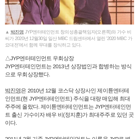
▲
박진영
JYP엔터테인먼트 창의성총괄책임자(오른쪽)와 가수 비
씨가 2020년 12월30일 일산 MBC 드림센터에서 열린 '2020 MBC 가
요대전'에서 함께 무대를 장식하고 있다.
△JYP엔터테인먼트 우회상장
JYP엔터테인먼트는 2013년 상장법인과 합병하는 방식
으로 우회상장했다.
박진영
은 2010년 12월 코스닥 상장사인 제이튠엔터테
인먼트(현 JYP엔터테인먼트) 주식을 대량 매입해 최대
주주에 올랐다. 제이튠엔터테인먼트는 JYP엔터테인먼
트 출신 가수이자 배우 비(정지훈)가 최대주주로 있던 곳
이다.
2011년 2월 기존 JYP엔터테인먼트는 이름을 JYP로 변