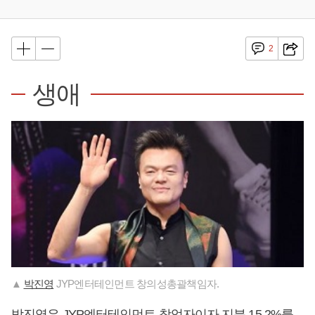
2
생애
▲
박진영
JYP엔터테인먼트 창의성총괄책임자.
박진영
은 JYP엔터테인먼트 창업자이자 지분 15.2%를