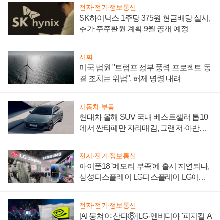
전자·전기·정보통신
SK하이닉스 1주당 375원 현금배당 실시,
추가 주주환원 계획 9월 공개 예정
사회
미국 법원 "트럼프 정부 풍력 프로젝트 동
결 조치는 위법", 해제 명령 내려
자동차·부품
현대차 올해 SUV 국내 베스트셀러 톱10
에서 싼타페만 자리매김, 그랜저·아반떼
'세단 쌍끌이'로 내수 방어
전자·전기·정보통신
아이폰18 '메모리 부족'에 출시 지연되나,
삼성디스플레이 LG디스플레이 LG이노
텍 '탈애플' 수익 다각화 속도
전자·전기·정보통신
[AI 뭉쳐야 산다⑧] LG·엔비디아 '피지컬 A