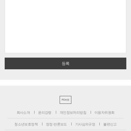
PC버전
회사소개
윤리강령
개인정보처리방침
이용자위원회
청소년보호정책
정정·반론보도
기사심의규정
불편신고