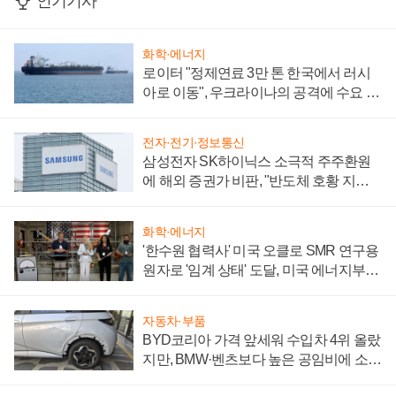
인기기사
화학·에너지
로이터 "정제연료 3만 톤 한국에서 러시
아로 이동", 우크라이나의 공격에 수요 늘
어
전자·전기·정보통신
삼성전자 SK하이닉스 소극적 주주환원
에 해외 증권가 비판, "반도체 호황 지속
성 의문"
화학·에너지
'한수원 협력사' 미국 오클로 SMR 연구용
원자로 '임계 상태' 도달, 미국 에너지부
"중요한 이정표"
자동차·부품
BYD코리아 가격 앞세워 수입차 4위 올랐
지만, BMW·벤츠보다 높은 공임비에 소비
자 불만 폭발