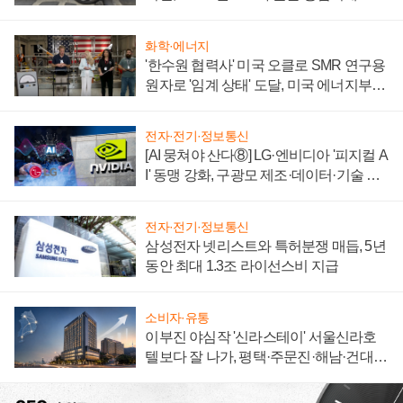
자 불만 폭발
화학·에너지
'한수원 협력사' 미국 오클로 SMR 연구용
원자로 '임계 상태' 도달, 미국 에너지부
"중요한 이정표"
전자·전기·정보통신
[AI 뭉쳐야 산다⑧] LG·엔비디아 '피지컬 A
I' 동맹 강화, 구광모 제조·데이터·기술 결
집해 종합 로보틱스 기업으로
전자·전기·정보통신
삼성전자 넷리스트와 특허분쟁 매듭, 5년
동안 최대 1.3조 라이선스비 지급
소비자·유통
이부진 야심작 '신라스테이' 서울신라호
텔보다 잘 나가, 평택·주문진·해남·건대로
성장판 더 넓힌다