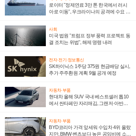
로이터 "정제연료 3만 톤 한국에서 러시
아로 이동", 우크라이나의 공격에 수요 늘
어
사회
미국 법원 "트럼프 정부 풍력 프로젝트 동
결 조치는 위법", 해제 명령 내려
전자·전기·정보통신
SK하이닉스 1주당 375원 현금배당 실시,
추가 주주환원 계획 9월 공개 예정
자동차·부품
현대차 올해 SUV 국내 베스트셀러 톱10
에서 싼타페만 자리매김, 그랜저·아반떼
'세단 쌍끌이'로 내수 방어
자동차·부품
BYD코리아 가격 앞세워 수입차 4위 올랐
지만, BMW·벤츠보다 높은 공임비에 소비