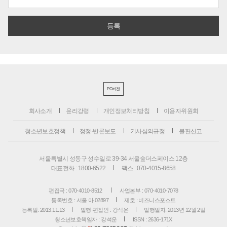
PC버전
회사소개
윤리강령
개인정보처리방침
이용자위원회
청소년보호정책
정정·반론보도
기사심의규정
불편신고
서울특별시 성동구 성수일로 39-34 서울숲더스페이스 12층
대표전화 : 1800-6522
팩스 : 070-4015-8658
편집국 : 070-4010-8512
사업본부 : 070-4010-7078
등록번호 : 서울 아 02897
제호 : 비즈니스포스트
등록일: 2013.11.13
발행·편집인 : 강석운
발행일자: 2013년 12월 2일
청소년보호책임자 : 강석운
ISSN : 2636-171X