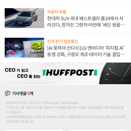
자동차·부품
현대차 SUV 국내 베스트셀러 톱10에서 사
라진다, 정의선 그랜저·아반떼 '세단 쌍끌
이'로 내수 방어
전자·전기·정보통신
[AI 뭉쳐야 산다⑧] LG·엔비디아 '피지컬 AI'
동맹 강화, 구광모 제조·데이터·기술 결집
해 종합 로보틱스 기업으로
기사댓글
0
개
200자까지 쓰실 수 있습니다. (현재 0 byte / 최대 400byte)
저작권 등 다른 사람의 권리를 침해하거나 명예를 훼손하는 댓글은 관련 법률에 의해 제재를 받을
수 있습니다.
타인에게 불쾌감을 주는 욕설 등 비하하는 단어가 내용에 포함되거나 인신공격성 글은 관리자의 판
단에 의해 삭제 합니다.