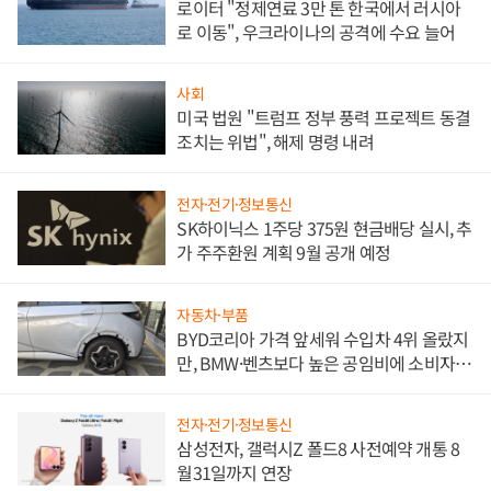
로이터 "정제연료 3만 톤 한국에서 러시아
로 이동", 우크라이나의 공격에 수요 늘어
사회
미국 법원 "트럼프 정부 풍력 프로젝트 동결
조치는 위법", 해제 명령 내려
전자·전기·정보통신
SK하이닉스 1주당 375원 현금배당 실시, 추
가 주주환원 계획 9월 공개 예정
자동차·부품
BYD코리아 가격 앞세워 수입차 4위 올랐지
만, BMW·벤츠보다 높은 공임비에 소비자
불만 폭발
전자·전기·정보통신
삼성전자, 갤럭시Z 폴드8 사전예약 개통 8
월31일까지 연장