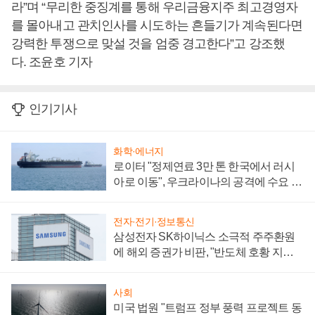
라”며 “무리한 중징계를 통해 우리금융지주 최고경영자
를 몰아내고 관치인사를 시도하는 흔들기가 계속된다면
강력한 투쟁으로 맞설 것을 엄중 경고한다”고 강조했
다. 조윤호 기자
인기기사
화학·에너지
로이터 "정제연료 3만 톤 한국에서 러시
아로 이동", 우크라이나의 공격에 수요 늘
어
전자·전기·정보통신
삼성전자 SK하이닉스 소극적 주주환원
에 해외 증권가 비판, "반도체 호황 지속
성 의문"
사회
미국 법원 "트럼프 정부 풍력 프로젝트 동