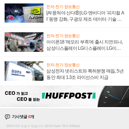
전자·전기·정보통신
[AI 뭉쳐야 산다⑧] LG·엔비디아 '피지컬 A
I' 동맹 강화, 구광모 제조·데이터·기술 결
집해 종합 로보틱스 기업으로
전자·전기·정보통신
아이폰18 '메모리 부족'에 출시 지연되나,
삼성디스플레이 LG디스플레이 LG이노
텍 '탈애플' 수익 다각화 속도
전자·전기·정보통신
삼성전자 넷리스트와 특허분쟁 매듭, 5년
동안 최대 1.3조 라이선스비 지급
기사댓글
0
개
200자까지 쓰실 수 있습니다. (현재 0 byte / 최대 400byte)