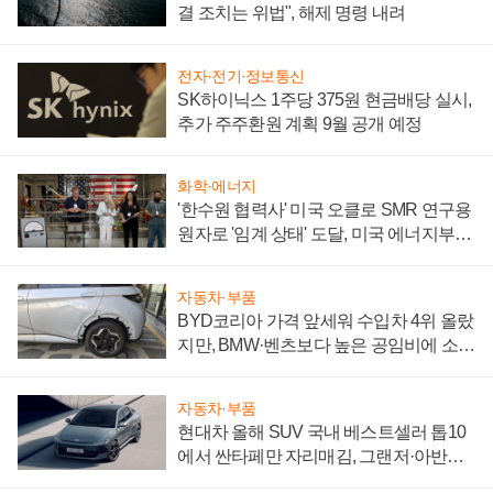
결 조치는 위법", 해제 명령 내려
전자·전기·정보통신
SK하이닉스 1주당 375원 현금배당 실시,
추가 주주환원 계획 9월 공개 예정
화학·에너지
'한수원 협력사' 미국 오클로 SMR 연구용
원자로 '임계 상태' 도달, 미국 에너지부
"중요한 이정표"
자동차·부품
BYD코리아 가격 앞세워 수입차 4위 올랐
지만, BMW·벤츠보다 높은 공임비에 소비
자 불만 폭발
자동차·부품
현대차 올해 SUV 국내 베스트셀러 톱10
에서 싼타페만 자리매김, 그랜저·아반떼
'세단 쌍끌이'로 내수 방어