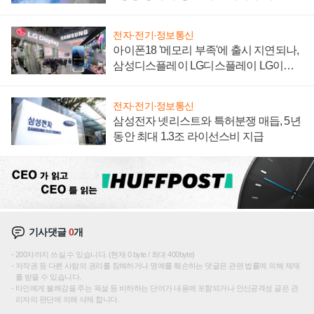
집해 종합 로보틱스 기업으로
전자·전기·정보통신
아이폰18 '메모리 부족'에 출시 지연되나,
삼성디스플레이 LG디스플레이 LG이노
텍 '탈애플' 수익 다각화 속도
전자·전기·정보통신
삼성전자 넷리스트와 특허분쟁 매듭, 5년
동안 최대 1.3조 라이선스비 지급
기사댓글
0
개
200자까지 쓰실 수 있습니다. (현재 0 byte / 최대 400byte)
저작권 등 다른 사람의 권리를 침해하거나 명예를 훼손하는 댓글은 관련 법률에 의해 제재
를 받을 수 있습니다.
타인에게 불쾌감을 주는 욕설 등 비하하는 단어가 내용에 포함되거나 인신공격성 글은 관
리자의 판단에 의해 삭제 합니다.