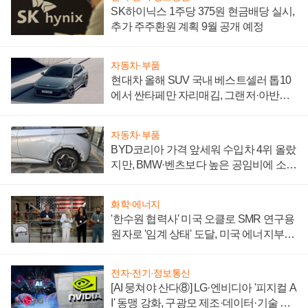
SK하이닉스 1주당 375원 현금배당 실시,
추가 주주환원 계획 9월 공개 예정
자동차·부품
현대차 올해 SUV 국내 베스트셀러 톱10
에서 싼타페만 자리매김, 그랜저·아반떼
'세단 쌍끌이'로 내수 방어
자동차·부품
BYD코리아 가격 앞세워 수입차 4위 올랐
지만, BMW·벤츠보다 높은 공임비에 소비
자 불만 폭발
화학·에너지
'한수원 협력사' 미국 오클로 SMR 연구용
원자로 '임계 상태' 도달, 미국 에너지부
"중요한 이정표"
전자·전기·정보통신
[AI 뭉쳐야 산다⑧] LG·엔비디아 '피지컬 A
I' 동맹 강화, 구광모 제조·데이터·기술 결