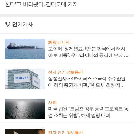
한다”고 바라봤다. 김디모데 기자
인기기사
화학·에너지
로이터 "정제연료 3만 톤 한국에서 러시
아로 이동", 우크라이나의 공격에 수요 늘
어
전자·전기·정보통신
삼성전자 SK하이닉스 소극적 주주환원
에 해외 증권가 비판, "반도체 호황 지속
성 의문"
사회
미국 법원 "트럼프 정부 풍력 프로젝트 동
결 조치는 위법", 해제 명령 내려
전자·전기·정보통신