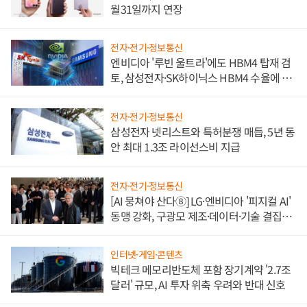
월31일까지 연장
전자·전기·정보통신
엔비디아 '루빈 울트라'에도 HBM4 탑재 검
토, 삼성전자·SK하이닉스 HBM4 수율에 주
도권 갈린다
전자·전기·정보통신
삼성전자 넷리스트와 특허분쟁 매듭, 5년 동
안 최대 1.3조 라이선스비 지급
전자·전기·정보통신
[AI 뭉쳐야 산다⑧] LG·엔비디아 '피지컬 AI'
동맹 강화, 구광모 제조·데이터·기술 결집
해 종합 로보틱스 기업으로
인터넷·게임·콘텐츠
빅테크 메모리반도체 포함 장기계약 '2.7조
달러' 규모, AI 투자 위축 우려와 반대 신호