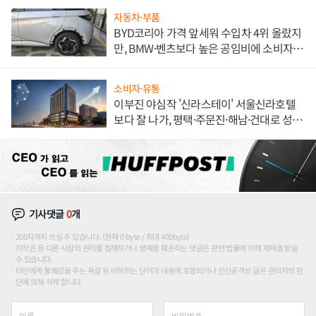
자동차·부품
BYD코리아 가격 앞세워 수입차 4위 올랐지
만, BMW·벤츠보다 높은 공임비에 소비자
불만 폭발
소비자·유통
이부진 야심작 '신라스테이' 서울신라호텔
보다 잘 나가, 평택·주문진·해남·건대로 성
장판 더 넓힌다
기사댓글
0
개
200자까지 쓰실 수 있습니다. (현재 0 byte / 최대 400byte)
저작권 등 다른 사람의 권리를 침해하거나 명예를 훼손하는 댓글은 관련 법률에 의해 제재를 받을
수 있습니다.
타인에게 불쾌감을 주는 욕설 등 비하하는 단어가 내용에 포함되거나 인신공격성 글은 관리자의 판
단에 의해 삭제 합니다.