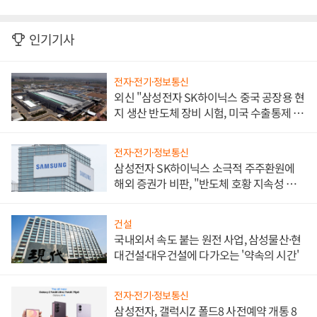
인기기사
전자·전기·정보통신
외신 "삼성전자 SK하이닉스 중국 공장용 현
지 생산 반도체 장비 시험, 미국 수출통제 대
비"
전자·전기·정보통신
삼성전자 SK하이닉스 소극적 주주환원에
해외 증권가 비판, "반도체 호황 지속성 의
문"
건설
국내외서 속도 붙는 원전 사업, 삼성물산·현
대건설·대우건설에 다가오는 '약속의 시간'
전자·전기·정보통신
삼성전자, 갤럭시Z 폴드8 사전예약 개통 8