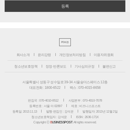
PC버전
회사소개
윤리강령
개인정보처리방침
이용자위원회
청소년보호정책
정정·반론보도
기사심의규정
불편신고
서울특별시 성동구 성수일로 39-34 서울숲더스페이스 12층
대표전화 : 1800-6522
팩스 : 070-4015-8658
편집국 : 070-4010-8512
사업본부 : 070-4010-7078
등록번호 : 서울 아 02897
제호 : 비즈니스포스트
등록일: 2013.11.13
발행·편집인 : 강석운
발행일자: 2013년 12월 2일
청소년보호책임자 : 강석운
ISSN : 2636-171X
Copyright ⓒ
B
USINESSPOST
. All rights reserved.