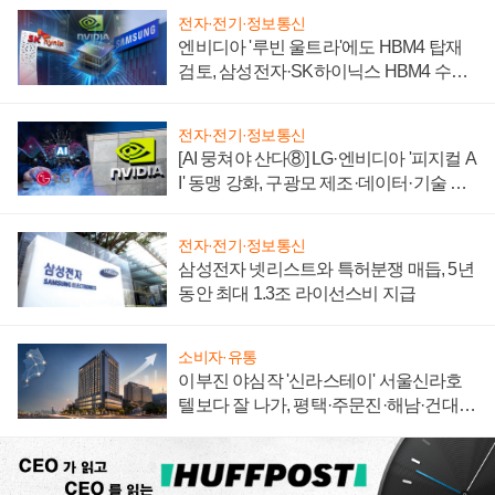
전자·전기·정보통신
엔비디아 '루빈 울트라'에도 HBM4 탑재
검토, 삼성전자·SK하이닉스 HBM4 수율
에 주도권 갈린다
전자·전기·정보통신
[AI 뭉쳐야 산다⑧] LG·엔비디아 '피지컬 A
I' 동맹 강화, 구광모 제조·데이터·기술 결
집해 종합 로보틱스 기업으로
전자·전기·정보통신
삼성전자 넷리스트와 특허분쟁 매듭, 5년
동안 최대 1.3조 라이선스비 지급
소비자·유통
이부진 야심작 '신라스테이' 서울신라호
텔보다 잘 나가, 평택·주문진·해남·건대로
성장판 더 넓힌다