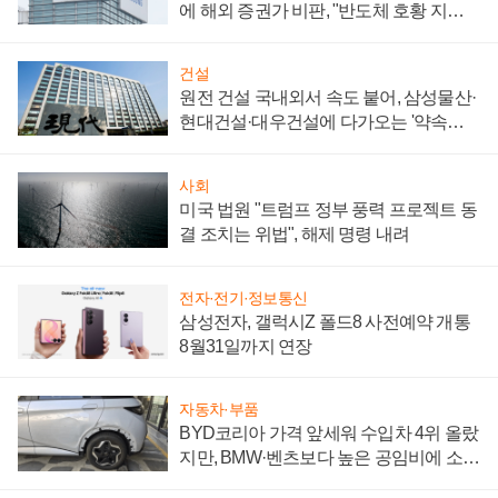
에 해외 증권가 비판, "반도체 호황 지속
성 의문"
건설
원전 건설 국내외서 속도 붙어, 삼성물산·
현대건설·대우건설에 다가오는 '약속의
시간'
사회
미국 법원 "트럼프 정부 풍력 프로젝트 동
결 조치는 위법", 해제 명령 내려
전자·전기·정보통신
삼성전자, 갤럭시Z 폴드8 사전예약 개통
8월31일까지 연장
자동차·부품
BYD코리아 가격 앞세워 수입차 4위 올랐
지만, BMW·벤츠보다 높은 공임비에 소비
자 불만 폭발