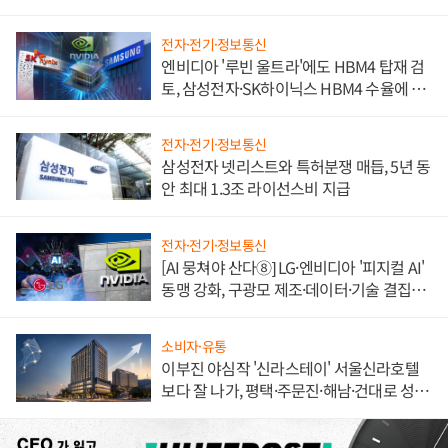
불만 폭발
전자·전기·정보통신
엔비디아 '루빈 울트라'에도 HBM4 탑재 검
토, 삼성전자·SK하이닉스 HBM4 수율에 주
도권 갈린다
전자·전기·정보통신
삼성전자 넷리스트와 특허분쟁 매듭, 5년 동
안 최대 1.3조 라이선스비 지급
전자·전기·정보통신
[AI 뭉쳐야 산다⑧] LG·엔비디아 '피지컬 AI'
동맹 강화, 구광모 제조·데이터·기술 결집
해 종합 로보틱스 기업으로
소비자·유통
이부진 야심작 '신라스테이' 서울신라호텔
보다 잘 나가, 평택·주문진·해남·건대로 성
장판 더 넓힌다