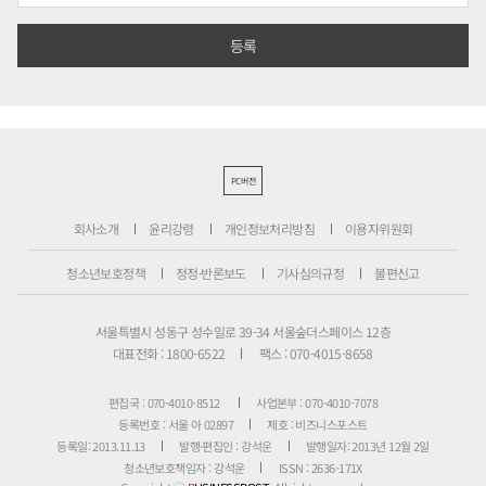
PC버전
회사소개
윤리강령
개인정보처리방침
이용자위원회
청소년보호정책
정정·반론보도
기사심의규정
불편신고
서울특별시 성동구 성수일로 39-34 서울숲더스페이스 12층
대표전화 : 1800-6522
팩스 : 070-4015-8658
편집국 : 070-4010-8512
사업본부 : 070-4010-7078
등록번호 : 서울 아 02897
제호 : 비즈니스포스트
등록일: 2013.11.13
발행·편집인 : 강석운
발행일자: 2013년 12월 2일
청소년보호책임자 : 강석운
ISSN : 2636-171X