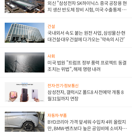
외신 "삼성전자 SK하이닉스 중국 공장용 현
지 생산 반도체 장비 시험, 미국 수출통제 대
비"
건설
국내외서 속도 붙는 원전 사업, 삼성물산·현
대건설·대우건설에 다가오는 '약속의 시간'
사회
미국 법원 "트럼프 정부 풍력 프로젝트 동결
조치는 위법", 해제 명령 내려
전자·전기·정보통신
삼성전자, 갤럭시Z 폴드8 사전예약 개통 8
월31일까지 연장
자동차·부품
BYD코리아 가격 앞세워 수입차 4위 올랐지
만, BMW·벤츠보다 높은 공임비에 소비자