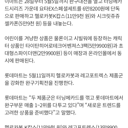
이마트는 28일부터 5월5일까지 완구대전을 열고 터닝메카
드시리즈 가운데 요타EX스페셜세트를 6만8200원에 단독
으로 판매하고 헬로카봇K캅스(11만9천 원)와 시크릿쥬쥬
셀카폰(5만9천 원) 등을 내놓는다.
어린이를 겨냥한 상품은 물론이고 시빌워에 등장하는 캐릭
터 상품인 타이탄히어로테크어벤져스3팩(5만9900원)과 초
대형스파이더맨(2만9900원) 등이 매장과 온라인몰에서 동
시에 판매된다.
롯데마트는 5월11일까지 헬로카봇과 레고포트렉스 제품군
을 강화한 완구기획전을 진행한다.
롯데마트는 “두 제품군은 터닝메카드를 꺾고 롯데마트에서
완구부문 매출 1~2위를 다투고 있다”며 “새로운 트렌드를
고려한 상품을 준비했다”고 말했다.
헬로카봇 K캅스(11만9천 원)와 레고포트렉스(13만8900