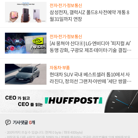
전자·전기·정보통신
삼성전자, 갤럭시Z 폴드8 사전예약 개통 8
월31일까지 연장
전자·전기·정보통신
[AI 뭉쳐야 산다⑧] LG·엔비디아 '피지컬 AI'
동맹 강화, 구광모 제조·데이터·기술 결집
해 종합 로보틱스 기업으로
자동차·부품
현대차 SUV 국내 베스트셀러 톱10에서 사
라진다, 정의선 그랜저·아반떼 '세단 쌍끌
이'로 내수 방어
기사댓글
0
개
200자까지 쓰실 수 있습니다. (현재 0 byte / 최대 400byte)
저작권 등 다른 사람의 권리를 침해하거나 명예를 훼손하는 댓글은 관련 법률에 의해 제재를 받을