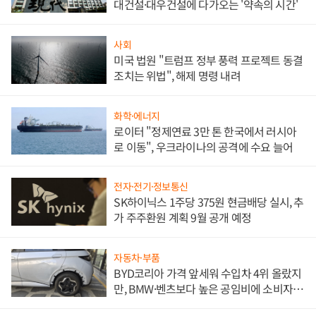
대건설·대우건설에 다가오는 '약속의 시간'
사회
미국 법원 "트럼프 정부 풍력 프로젝트 동결
조치는 위법", 해제 명령 내려
화학·에너지
로이터 "정제연료 3만 톤 한국에서 러시아
로 이동", 우크라이나의 공격에 수요 늘어
전자·전기·정보통신
SK하이닉스 1주당 375원 현금배당 실시, 추
가 주주환원 계획 9월 공개 예정
자동차·부품
BYD코리아 가격 앞세워 수입차 4위 올랐지
만, BMW·벤츠보다 높은 공임비에 소비자
불만 폭발