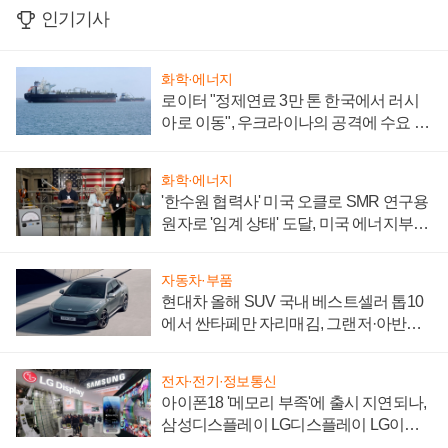
인기기사
화학·에너지
로이터 "정제연료 3만 톤 한국에서 러시
아로 이동", 우크라이나의 공격에 수요 늘
어
화학·에너지
'한수원 협력사' 미국 오클로 SMR 연구용
원자로 '임계 상태' 도달, 미국 에너지부
"중요한 이정표"
자동차·부품
현대차 올해 SUV 국내 베스트셀러 톱10
에서 싼타페만 자리매김, 그랜저·아반떼
'세단 쌍끌이'로 내수 방어
전자·전기·정보통신
아이폰18 '메모리 부족'에 출시 지연되나,
삼성디스플레이 LG디스플레이 LG이노
텍 '탈애플' 수익 다각화 속도