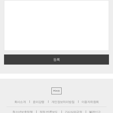
PC버전
회사소개
윤리강령
개인정보처리방침
이용자위원회
청소년보호정책
정정·반론보도
기사심의규정
불편신고