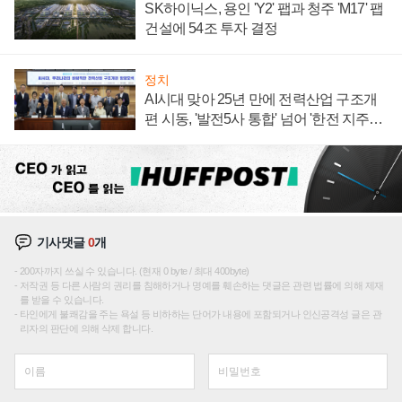
SK하이닉스, 용인 'Y2' 팹과 청주 'M17' 팹
건설에 54조 투자 결정
정치
AI시대 맞아 25년 만에 전력산업 구조개
편 시동, '발전5사 통합' 넘어 '한전 지주사'
재편론도
기사댓글
0
개
200자까지 쓰실 수 있습니다. (현재 0 byte / 최대 400byte)
저작권 등 다른 사람의 권리를 침해하거나 명예를 훼손하는 댓글은 관련 법률에 의해 제재
를 받을 수 있습니다.
타인에게 불쾌감을 주는 욕설 등 비하하는 단어가 내용에 포함되거나 인신공격성 글은 관
리자의 판단에 의해 삭제 합니다.