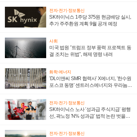
전자·전기·정보통신
SK하이닉스 1주당 375원 현금배당 실시,
추가 주주환원 계획 9월 공개 예정
사회
미국 법원 "트럼프 정부 풍력 프로젝트 동
결 조치는 위법", 해제 명령 내려
화학·에너지
'DL이앤씨 SMR 협력사' X에너지, '한수원
포스코 동맹' 센트러스에너지와 우라늄
계약 체결
전자·전기·정보통신
SK하이닉스 노사 '성과급 주식지급' 평행
선, 곽노정 'N% 성과급' 법적 논란 벗을지
주목
전자·전기·정보통신