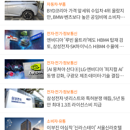
자동차·부품
BYD코리아 가격 앞세워 수입차 4위 올랐지
만, BMW·벤츠보다 높은 공임비에 소비자
불만 폭발
전자·전기·정보통신
엔비디아 '루빈 울트라'에도 HBM4 탑재 검
토, 삼성전자·SK하이닉스 HBM4 수율에 주
도권 갈린다
전자·전기·정보통신
[AI 뭉쳐야 산다⑧] LG·엔비디아 '피지컬 AI'
동맹 강화, 구광모 제조·데이터·기술 결집
해 종합 로보틱스 기업으로
전자·전기·정보통신
삼성전자 넷리스트와 특허분쟁 매듭, 5년 동
안 최대 1.3조 라이선스비 지급
소비자·유통
이부진 야심작 '신라스테이' 서울신라호텔