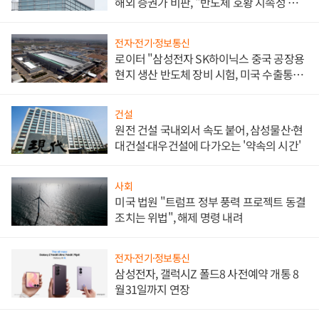
해외 증권가 비판, "반도체 호황 지속성 의
문"
전자·전기·정보통신
로이터 "삼성전자 SK하이닉스 중국 공장용
현지 생산 반도체 장비 시험, 미국 수출통제
대비"
건설
원전 건설 국내외서 속도 붙어, 삼성물산·현
대건설·대우건설에 다가오는 '약속의 시간'
사회
미국 법원 "트럼프 정부 풍력 프로젝트 동결
조치는 위법", 해제 명령 내려
전자·전기·정보통신
삼성전자, 갤럭시Z 폴드8 사전예약 개통 8
월31일까지 연장