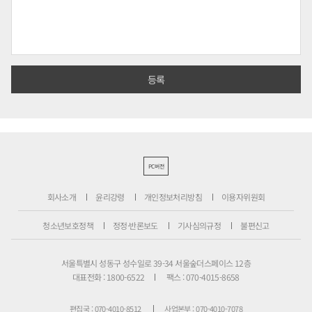
PC버전
회사소개
윤리강령
개인정보처리방침
이용자위원회
청소년보호정책
정정·반론보도
기사심의규정
불편신고
서울특별시 성동구 성수일로 39-34 서울숲더스페이스 12층
대표전화 : 1800-6522
팩스 : 070-4015-8658
편집국 : 070-4010-8512
사업본부 : 070-4010-7078