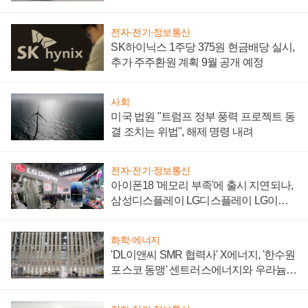
'세단 쌍끌이'로 내수 방어
전자·전기·정보통신
SK하이닉스 1주당 375원 현금배당 실시,
추가 주주환원 계획 9월 공개 예정
사회
미국 법원 "트럼프 정부 풍력 프로젝트 동
결 조치는 위법", 해제 명령 내려
전자·전기·정보통신
아이폰18 '메모리 부족'에 출시 지연되나,
삼성디스플레이 LG디스플레이 LG이노
텍 '탈애플' 수익 다각화 속도
화학·에너지
'DL이앤씨 SMR 협력사' X에너지, '한수원
포스코 동맹' 센트러스에너지와 우라늄
계약 체결