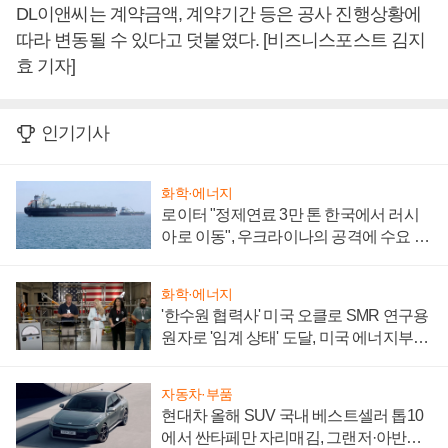
DL이앤씨는 계약금액, 계약기간 등은 공사 진행상황에
따라 변동될 수 있다고 덧붙였다. [비즈니스포스트 김지
효 기자]
인기기사
화학·에너지
로이터 "정제연료 3만 톤 한국에서 러시
아로 이동", 우크라이나의 공격에 수요 늘
어
화학·에너지
'한수원 협력사' 미국 오클로 SMR 연구용
원자로 '임계 상태' 도달, 미국 에너지부
"중요한 이정표"
자동차·부품
현대차 올해 SUV 국내 베스트셀러 톱10
에서 싼타페만 자리매김, 그랜저·아반떼