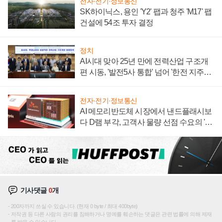
전자·전기·정보통신
SK하이닉스, 용인 'Y2' 팹과 청주 'M17' 팹
건설에 54조 투자 결정
정치
AI시대 맞아 25년 만에 전력산업 구조개
편 시동, '발전5사 통합' 넘어 '한전 지주사'
재편론도
전자·전기·정보통신
AI 메모리반도체 시장에서 낸드플래시보
다 D램 부각, 고객사 물량 선점 수요의 '우
선순위'
기사댓글
0
개
200자까지 쓰실 수 있습니다. (현재 0 byte / 최대 400byte)
저작권 등 다른 사람의 권리를 침해하거나 명예를 훼손하는 댓글은 관련 법률에 의해 제재
를 받을 수 있습니다.