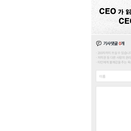
기사댓글
0
개
200자까지 쓰실 수 있습니다. (
저작권 등 다른 사람의 권리
타인에게 불쾌감을 주는 욕설