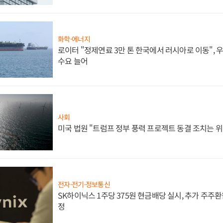
화학·에너지
로이터 "정제연료 3만 톤 한국에서 러시아로 이동",
수요 늘어
사회
미국 법원 "트럼프 정부 풍력 프로젝트 동결 조치는 위
전자·전기·정보통신
SK하이닉스 1주당 375원 현금배당 실시, 추가 주주환
정