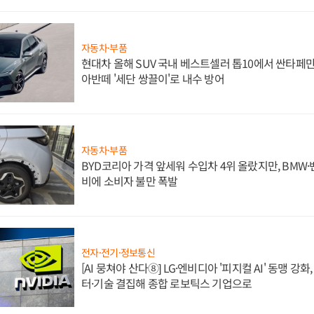
자동차·부품
현대차 올해 SUV 국내 베스트셀러 톱10에서 싼타페만
아반떼 '세단 쌍끌이'로 내수 방어
자동차·부품
BYD코리아 가격 앞세워 수입차 4위 올랐지만, BMW
비에 소비자 불만 폭발
전자·전기·정보통신
[AI 뭉쳐야 산다⑧] LG·엔비디아 '피지컬 AI' 동맹 강
터·기술 결집해 종합 로보틱스 기업으로