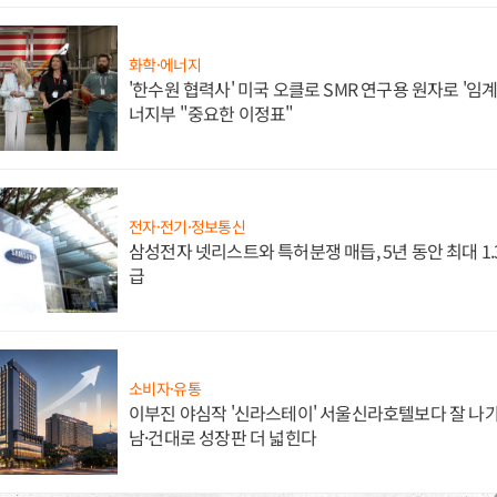
화학·에너지
'한수원 협력사' 미국 오클로 SMR 연구용 원자로 '임계 
너지부 "중요한 이정표"
전자·전기·정보통신
삼성전자 넷리스트와 특허분쟁 매듭, 5년 동안 최대 1
급
소비자·유통
이부진 야심작 '신라스테이' 서울신라호텔보다 잘 나가
남·건대로 성장판 더 넓힌다