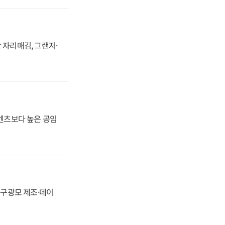
 자리매김, 그랜저·
·벤츠보다 높은 공임
화, 구광모 제조·데이